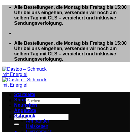
Zum
Alle Bestellungen, die Montag bis Freitag bis 15:00
Inhalt
Uhr bei uns eingehen, versenden wir noch am
springen
selben Tag mit GLS – versichert und inklusive
Sendungsverfolgung.
Alle Bestellungen, die Montag bis Freitag bis 15:00
Uhr bei uns eingehen, versenden wir noch am
selben Tag mit GLS – versichert und inklusive
Sendungsverfolgung.
Startseite
Shop
Suchen
Neuheiten
nach:
Angebote
Schmuck
Suchen
Armbänder
nach:
Halsketten
Ohrschmuck