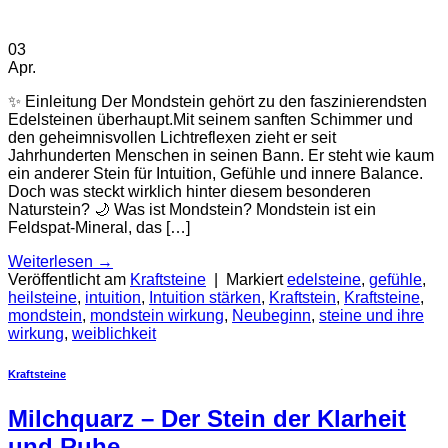
03
Apr.
✨ Einleitung Der Mondstein gehört zu den faszinierendsten
Edelsteinen überhaupt.Mit seinem sanften Schimmer und
den geheimnisvollen Lichtreflexen zieht er seit
Jahrhunderten Menschen in seinen Bann. Er steht wie kaum
ein anderer Stein für Intuition, Gefühle und innere Balance.
Doch was steckt wirklich hinter diesem besonderen
Naturstein? 🌙 Was ist Mondstein? Mondstein ist ein
Feldspat-Mineral, das […]
Weiterlesen
→
Veröffentlicht am
Kraftsteine
|
Markiert
edelsteine
,
gefühle
,
heilsteine
,
intuition
,
Intuition stärken
,
Kraftstein
,
Kraftsteine
,
mondstein
,
mondstein wirkung
,
Neubeginn
,
steine und ihre
wirkung
,
weiblichkeit
Kraftsteine
Milchquarz – Der Stein der Klarheit
und Ruhe