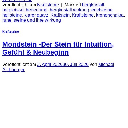
Veröffentlicht am
Kraftsteine
|
Markiert
bergkristall
,
bergkristall bedeutung
,
bergkristall wirkung
,
edelsteine
,
heilsteine
,
klarer quarz
,
Kraftstein
,
Kraftsteine
,
kronenchakra
,
ruhe
,
steine und ihre wirkung
Kraftsteine
Mondstein -Der Stein für Intuition,
Gefühl & Neubeginn
Veröffentlicht am
3. April 2026
30. Juli 2026
von
Michael
Aichberger