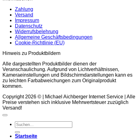
mächtige
inn
Zahlung
Schutzstein
Stä
Versand
für
Impressum
Körper
Datenschutz
&
Widerrufsbelehrung
Energie
Allgemeine Geschäftsbedingungen
Cookie-Richtlinie (EU)
Hinweis zu Produktbildern
Alle dargestellten Produktbilder dienen der
Veranschaulichung. Aufgrund von Lichtverhältnissen,
Kameraeinstellungen und Bildschirmdarstellungen kann es
zu leichten Farbabweichungen zum Originalprodukt
kommen.
Copyright 2026 © | Michael Aichberger Internet Service | Alle
Preise verstehen sich inklusive Mehrwertsteuer zuzüglich
Versand!
Suchen
nach:
Startseite