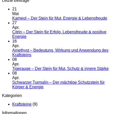
Letzte Beiträge
21
Mai
Kei
Karneol – Der Stein für Mut, Energie & Lebensfreude
Kom
27
zu
Apr.
Kar
Citrin – Der Stein für Erfolg, Lebensfreude & positive
–
Keine
Energie
Der
Kommentare
16
zu
Ste
Apr.
Citrin
für
Amethyst – Bedeutung, Wirkung und Anwendung des
–
Mut
Keine
Kraftsteins
Der
Ene
Kommentare
08
Stein
zu
&
Apr.
für
Amethyst
Leb
Ke
Tigerauge – Der Stein für Mut, Schutz & innere Stärke
Erfolg,
–
Ko
08
Lebensfreude
Bedeutung,
zu
Apr.
&
Wirkung
Ti
Schwarzer Turmalin – Der mächtige Schutzstein für
positive
und
–
Keine
Körper & Energie
Energie
Anwendung
De
Kommentare
Kategorien
des
zu
Ste
Kraftsteins
Schwarzer
für
Kraftsteine
(9)
Turmalin
Mut
–
Sc
Informationen
Der
&