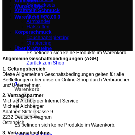
Anmelden
Schmucksets
Wunschliste
Kraftstein Schmuck
Anhänger
Warenkorb /
€
0,00
0
Armbänder
Halsketten
Körperschmuck
Bauchnabelpiercing
Ohrpiercing
Über Kraftsteine
Es befinden sich keine Produkte im Warenkorb.
Allgemeine Geschäftsbedingungen (AGB)
Zurück zum Shop
1. Geltungsbereich
Diese Allgemeinen Geschäftsbedingungen gelten für alle
Bestellungen über unseren Online-Shop durch Verbraucher
0
und Unternehmer.
Warenkorb
2. Vertragspartner
Michael Aichberger Internet Service
Michael Aichberger
Adalbert Stifter Gasse 9
2232 Deutsch-Wagram
Österreich
Es befinden sich keine Produkte im Warenkorb.
3. Vertragsabschluss