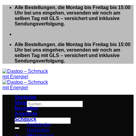
Zum
Alle Bestellungen, die Montag bis Freitag bis 15:00
Inhalt
Uhr bei uns eingehen, versenden wir noch am
springen
selben Tag mit GLS – versichert und inklusive
Sendungsverfolgung.
Alle Bestellungen, die Montag bis Freitag bis 15:00
Uhr bei uns eingehen, versenden wir noch am
selben Tag mit GLS – versichert und inklusive
Sendungsverfolgung.
Startseite
Shop
Suchen
Neuheiten
nach:
Angebote
Schmuck
Suchen
Armbänder
nach:
Halsketten
Ohrschmuck