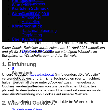
Anmelden
Schmucksets
Wunschliste
Kraftstein Schmuck
Anhänger
Warenkorb /
€
0,00
0
Armbänder
Halsketten
Körperschmuck
Bauchnabelpiercing
Ohrpiercing
Über Kraftsteine
Es befinden sich keine Produkte im Warenkorb.
Diese Cookie-Richtlinie wurde zuletzt am 11. April 2026 aktualisiert
Zurück zum Shop
und gilt für Bürger und Einwohner mit ständigem Wohnsitz im
Europäischen Wirtschaftsraum und der Schweiz.
1. Einführung
0
Warenkorb
Unsere Website,
https://dastoo.at
(im folgenden: „Die Website“)
verwendet Cookies und ähnliche Technologien (der Einfachheit
halber werden all diese unter „Cookies“ zusammengefasst).
Cookies werden außerdem von uns beauftragten Drittparteien
platziert. In dem unten stehendem Dokument informieren wir dich
über die Verwendung von Cookies auf unserer Website.
2. Was sind Cookies?
Es befinden sich keine Produkte im Warenkorb.