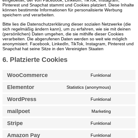
eingebettet, der von Facebook, LinkedIn, TikTok, Instagram,
Pinterest und Snapchat stammt und Cookies platziert. Diese Inhalte
können bestimmte Informationen für personalisierte Werbung
speichern und verarbeiten.
Bitte lies die Datenschutzerklärung dieser sozialen Netzwerke (die
sich regelmäßig ändern kann), um zu erfahren, wie sie mit deinen
(persönlichen) Daten umgehen, die sie mithilfe dieser Cookies
verarbeiten. Die abgerufenen Daten werden so weit wie möglich
anonymisiert. Facebook, LinkedIn, TikTok, Instagram, Pinterest und
Snapchat hat seine Sitze in den Vereinigten Staaten
6. Platzierte Cookies
WooCommerce
Funktional
Consent
to
Elementor
Statistics (anonymous)
service
Consent
woocomme
to
WordPress
Funktional
service
Consent
elementor
to
mailpoet
Marketing
service
Consent
wordpress
to
Stripe
Funktional
service
Consent
mailpoet
to
Amazon Pay
Funktional
service
Consent