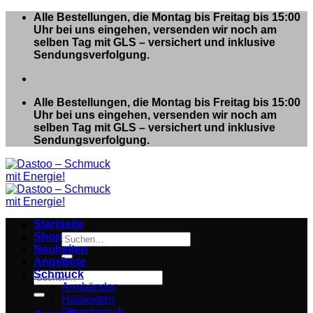
Zum
Alle Bestellungen, die Montag bis Freitag bis 15:00
Inhalt
Uhr bei uns eingehen, versenden wir noch am
springen
selben Tag mit GLS – versichert und inklusive
Sendungsverfolgung.
Alle Bestellungen, die Montag bis Freitag bis 15:00
Uhr bei uns eingehen, versenden wir noch am
selben Tag mit GLS – versichert und inklusive
Sendungsverfolgung.
Startseite
Shop
Suchen
Neuheiten
nach:
Angebote
Schmuck
Suchen
Armbänder
nach:
Halsketten
Ohrschmuck