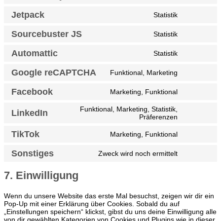
stripe
to
Jetpack
Statistik
service
Consent
amazon-
to
pay
Sourcebuster JS
Statistik
service
Consent
jetpack
to
Automattic
Statistik
service
Consent
sourcebust
to
js
Google reCAPTCHA
Funktional, Marketing
service
Consent
automattic
to
Facebook
Marketing, Funktional
service
Consent
google-
to
recaptcha
Funktional, Marketing, Statistik,
service
LinkedIn
Consent
Präferenzen
facebook
to
service
TikTok
Marketing, Funktional
Consent
linkedin
to
Sonstiges
Zweck wird noch ermittelt
service
Consent
tiktok
to
service
7. Einwilligung
sonstiges
Wenn du unsere Website das erste Mal besuchst, zeigen wir dir ein
Pop-Up mit einer Erklärung über Cookies. Sobald du auf
„Einstellungen speichern“ klickst, gibst du uns deine Einwilligung alle
von dir gewählten Kategorien von Cookies und Plugins wie in dieser