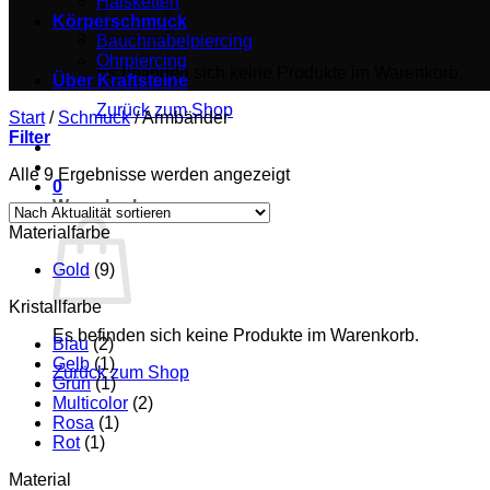
Halsketten
Körperschmuck
Bauchnabelpiercing
Ohrpiercing
Es befinden sich keine Produkte im Warenkorb.
Über Kraftsteine
Zurück zum Shop
Start
/
Schmuck
/
Armbänder
Filter
Nach
Alle 9 Ergebnisse werden angezeigt
0
Aktualität
Warenkorb
sortiert
Materialfarbe
Gold
(9)
Kristallfarbe
Es befinden sich keine Produkte im Warenkorb.
Blau
(2)
Gelb
(1)
Zurück zum Shop
Grün
(1)
Multicolor
(2)
Rosa
(1)
Rot
(1)
Material