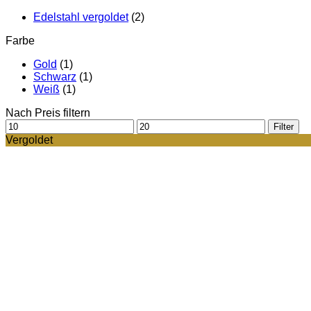
Edelstahl vergoldet
(2)
Farbe
Gold
(1)
Schwarz
(1)
Weiß
(1)
Nach Preis filtern
Min.
Max.
Filter
Preis
Preis
Vergoldet