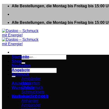
Zum
Alle Bestellungen, die Montag bis Freitag bis 15:00
Inhalt
springen
Alle Bestellungen, die Montag bis Freitag bis 15:00
Suchen
Startseite
nach:
Shop
Neuheiten
Suchen
Angebote
nach:
Schmuck
Armbänder
Halsketten
Anmelden
Ohrschmuck
Wunschliste
Schmucksets
Kraftstein Schmuck
Warenkorb /
€
0,00
0
Anhänger
Armbänder