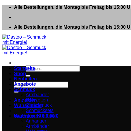
Zum
Alle Bestellungen, die Montag bis Freitag bis 15:00
Inhalt
springen
Alle Bestellungen, die Montag bis Freitag bis 15:00
Suchen
Startseite
nach:
Shop
Neuheiten
Suchen
Angebote
nach:
Schmuck
Armbänder
Halsketten
Anmelden
Ohrschmuck
Wunschliste
Schmucksets
Kraftstein Schmuck
Warenkorb /
€
0,00
0
Anhänger
Armbänder