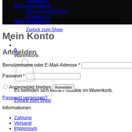
Halsketten
Körperschmuck
Bauchnabelpiercing
Ohrpiercing
Es befinden sich keine Produkte im Warenkorb.
Über Kraftsteine
Zurück zum Shop
Mein Konto
0
Anmelden
Warenkorb
Erforderlich
Benutzername oder E-Mail-Adresse
*
Erforderlich
Passwort
*
Angemeldet bleiben
Anmelden
Es befinden sich keine Produkte im Warenkorb.
Passwort vergessen?
Zurück zum Shop
Informationen
Zahlung
Versand
Impressum