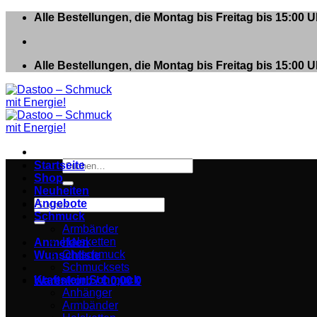
Zum
Alle Bestellungen, die Montag bis Freitag bis 15:00
Inhalt
springen
Alle Bestellungen, die Montag bis Freitag bis 15:00
Suchen
Startseite
nach:
Shop
Neuheiten
Suchen
Angebote
nach:
Schmuck
Armbänder
Halsketten
Anmelden
Ohrschmuck
Wunschliste
Schmucksets
Kraftstein Schmuck
Warenkorb /
€
0,00
0
Anhänger
Armbänder