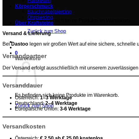
Halsketten
Körperschmuck
Bauchnabelpiercing
Ohrpiercing
Es befinden sich keine Produkte im Warenkorb.
Über Kraftsteine
Zurück zum Shop
Versand & Lieferung
Bei
Dastoo
legen wir großen Wert auf eine sichere, schnelle 
0
Versandpartner
Warenkorb
Der Versand erfolgt ausschließlich mit unserem zuverlässigen
Versanddauer
Es befinden sich keine Produkte im Warenkorb.
Österreich:
1–3 Werktage
Deutschland:
2–4 Werktage
Zurück zum Shop
Europäische Union:
3-6 Werktage
Versandkosten
Österreich:
€ 2,50 ab € 25,00 kostenlos