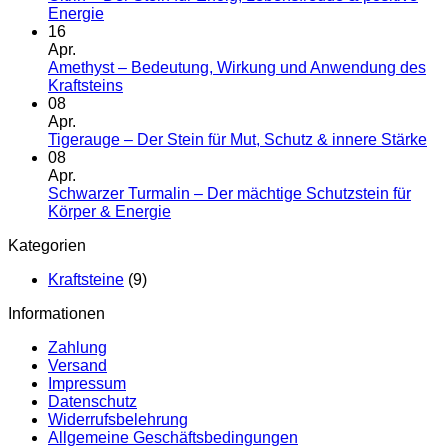
–
Keine
Energie
Der
Kommentare
16
zu
Ste
Apr.
Citrin
für
Amethyst – Bedeutung, Wirkung und Anwendung des
–
Mut
Keine
Kraftsteins
Der
Ene
Kommentare
08
Stein
zu
&
Apr.
für
Amethyst
Leb
Ke
Tigerauge – Der Stein für Mut, Schutz & innere Stärke
Erfolg,
–
Ko
08
Lebensfreude
Bedeutung,
zu
Apr.
&
Wirkung
Ti
Schwarzer Turmalin – Der mächtige Schutzstein für
positive
und
–
Keine
Körper & Energie
Energie
Anwendung
De
Kommentare
Kategorien
des
zu
Ste
Kraftsteins
Schwarzer
für
Kraftsteine
(9)
Turmalin
Mut
–
Sc
Informationen
Der
&
mächtige
inn
Zahlung
Schutzstein
Stä
Versand
für
Impressum
Körper
Datenschutz
&
Widerrufsbelehrung
Energie
Allgemeine Geschäftsbedingungen