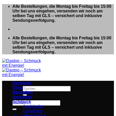
Zum
Alle Bestellungen, die Montag bis Freitag bis 15:00
Inhalt
Uhr bei uns eingehen, versenden wir noch am
springen
selben Tag mit GLS – versichert und inklusive
Sendungsverfolgung.
Alle Bestellungen, die Montag bis Freitag bis 15:00
Uhr bei uns eingehen, versenden wir noch am
selben Tag mit GLS – versichert und inklusive
Sendungsverfolgung.
Startseite
Shop
Suchen
Neuheiten
nach:
Angebote
Schmuck
Suchen
Armbänder
nach:
Halsketten
Ohrschmuck