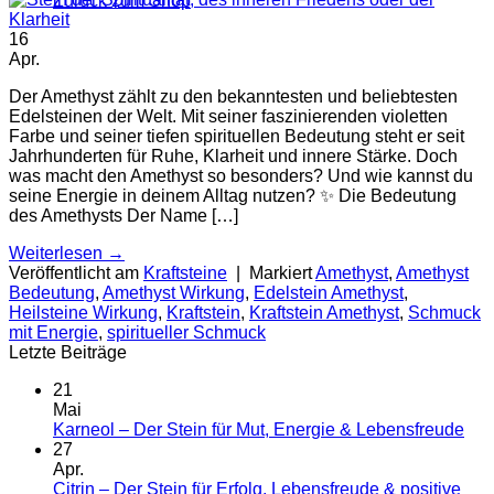
Zurück zum Shop
16
Apr.
Der Amethyst zählt zu den bekanntesten und beliebtesten
Edelsteinen der Welt. Mit seiner faszinierenden violetten
Farbe und seiner tiefen spirituellen Bedeutung steht er seit
Jahrhunderten für Ruhe, Klarheit und innere Stärke. Doch
was macht den Amethyst so besonders? Und wie kannst du
seine Energie in deinem Alltag nutzen? ✨ Die Bedeutung
des Amethysts Der Name […]
Weiterlesen
→
Veröffentlicht am
Kraftsteine
|
Markiert
Amethyst
,
Amethyst
Bedeutung
,
Amethyst Wirkung
,
Edelstein Amethyst
,
Heilsteine Wirkung
,
Kraftstein
,
Kraftstein Amethyst
,
Schmuck
mit Energie
,
spiritueller Schmuck
Letzte Beiträge
21
Mai
Kei
Karneol – Der Stein für Mut, Energie & Lebensfreude
Kom
27
zu
Apr.
Kar
Citrin – Der Stein für Erfolg, Lebensfreude & positive