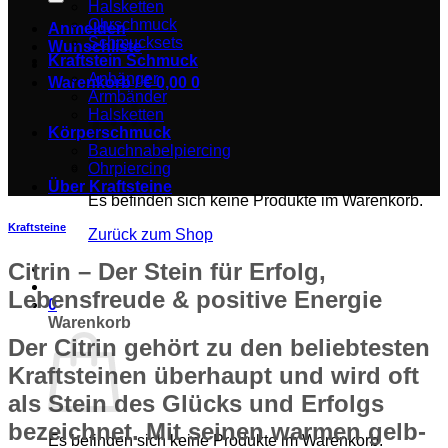
Halsketten
Ohrschmuck
Anmelden
Schmucksets
Wunschliste
Kraftstein Schmuck
Anhänger
Warenkorb /
€
0,00
0
Armbänder
Halsketten
Körperschmuck
Bauchnabelpiercing
Ohrpiercing
Über Kraftsteine
Es befinden sich keine Produkte im Warenkorb.
Kraftsteine
Zurück zum Shop
Citrin – Der Stein für Erfolg,
Lebensfreude & positive Energie
0
Warenkorb
Der Citrin gehört zu den beliebtesten
Kraftsteinen überhaupt und wird oft
als Stein des Glücks und Erfolgs
bezeichnet. Mit seinen warmen gelb-
Es befinden sich keine Produkte im Warenkorb.