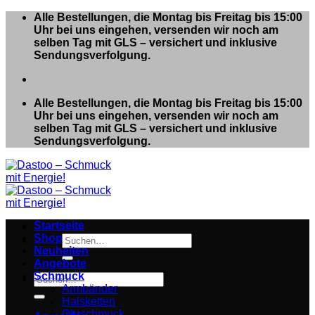
Zum
Alle Bestellungen, die Montag bis Freitag bis 15:00
Inhalt
Uhr bei uns eingehen, versenden wir noch am
springen
selben Tag mit GLS – versichert und inklusive
Sendungsverfolgung.
Alle Bestellungen, die Montag bis Freitag bis 15:00
Uhr bei uns eingehen, versenden wir noch am
selben Tag mit GLS – versichert und inklusive
Sendungsverfolgung.
Startseite
Shop
Suchen
Neuheiten
nach:
Angebote
Schmuck
Suchen
Armbänder
nach:
Halsketten
Ohrschmuck