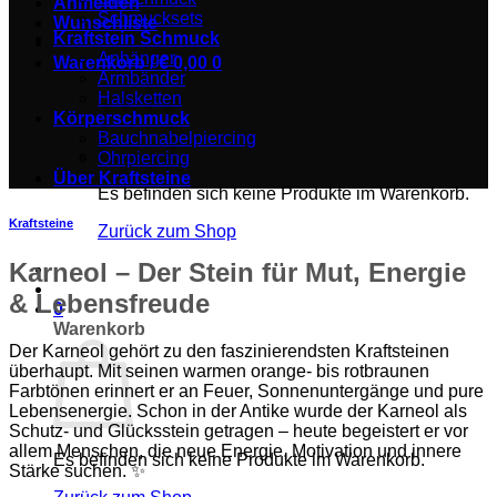
Anmelden
Schmucksets
Wunschliste
Kraftstein Schmuck
Anhänger
Warenkorb /
€
0,00
0
Armbänder
Halsketten
Körperschmuck
Bauchnabelpiercing
Ohrpiercing
Über Kraftsteine
Es befinden sich keine Produkte im Warenkorb.
Kraftsteine
Zurück zum Shop
Karneol – Der Stein für Mut, Energie
& Lebensfreude
0
Warenkorb
Der Karneol gehört zu den faszinierendsten Kraftsteinen
überhaupt. Mit seinen warmen orange- bis rotbraunen
Farbtönen erinnert er an Feuer, Sonnenuntergänge und pure
Lebensenergie. Schon in der Antike wurde der Karneol als
Schutz- und Glücksstein getragen – heute begeistert er vor
allem Menschen, die neue Energie, Motivation und innere
Es befinden sich keine Produkte im Warenkorb.
Stärke suchen. ✨