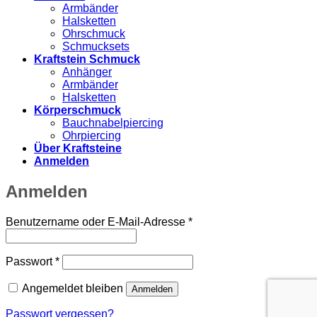
Armbänder
Halsketten
Ohrschmuck
Schmucksets
Kraftstein Schmuck
Anhänger
Armbänder
Halsketten
Körperschmuck
Bauchnabelpiercing
Ohrpiercing
Über Kraftsteine
Anmelden
Anmelden
Erforderlich
Benutzername oder E-Mail-Adresse
*
Erforderlich
Passwort
*
Angemeldet bleiben
Anmelden
Passwort vergessen?