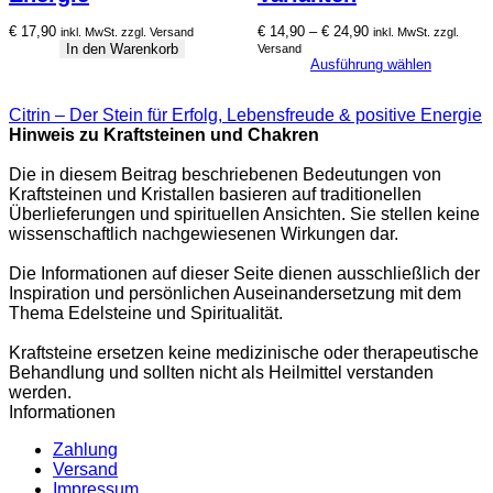
Preisspanne:
€
17,90
€
14,90
–
€
24,90
inkl. MwSt. zzgl. Versand
inkl. MwSt. zzgl.
€ 14,90
In den Warenkorb
Versand
bis
Ausführung wählen
€ 24,90
Citrin – Der Stein für Erfolg, Lebensfreude & positive Energie
Hinweis zu Kraftsteinen und Chakren
Die in diesem Beitrag beschriebenen Bedeutungen von
Kraftsteinen und Kristallen basieren auf traditionellen
Überlieferungen und spirituellen Ansichten. Sie stellen keine
wissenschaftlich nachgewiesenen Wirkungen dar.
Die Informationen auf dieser Seite dienen ausschließlich der
Inspiration und persönlichen Auseinandersetzung mit dem
Thema Edelsteine und Spiritualität.
Kraftsteine ersetzen keine medizinische oder therapeutische
Behandlung und sollten nicht als Heilmittel verstanden
werden.
Informationen
Zahlung
Versand
Impressum