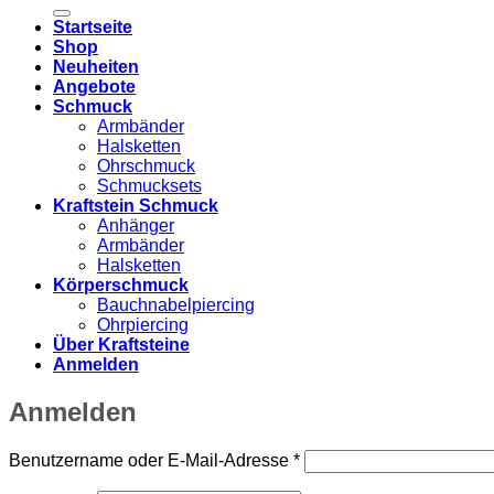
nach:
Startseite
Shop
Neuheiten
Angebote
Schmuck
Armbänder
Halsketten
Ohrschmuck
Schmucksets
Kraftstein Schmuck
Anhänger
Armbänder
Halsketten
Körperschmuck
Bauchnabelpiercing
Ohrpiercing
Über Kraftsteine
Anmelden
Anmelden
Erforderlich
Benutzername oder E-Mail-Adresse
*