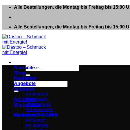
Zum
Alle Bestellungen, die Montag bis Freitag bis 15:00
Inhalt
springen
Alle Bestellungen, die Montag bis Freitag bis 15:00
Suchen
Startseite
nach:
Shop
Neuheiten
Suchen
Angebote
nach:
Schmuck
Armbänder
Halsketten
Anmelden
Ohrschmuck
Wunschliste
Schmucksets
Kraftstein Schmuck
Warenkorb /
€
0,00
0
Anhänger
Armbänder