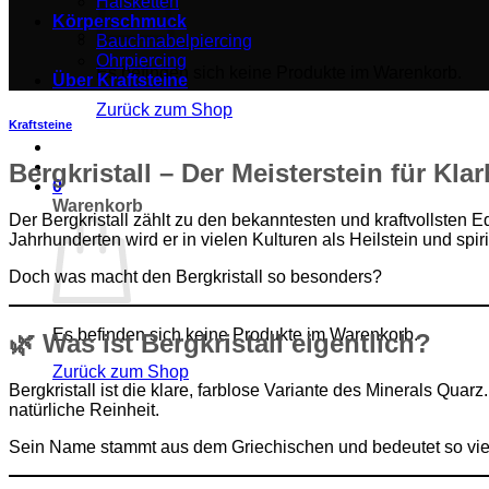
Halsketten
Körperschmuck
Bauchnabelpiercing
Ohrpiercing
Es befinden sich keine Produkte im Warenkorb.
Über Kraftsteine
Zurück zum Shop
Kraftsteine
Bergkristall – Der Meisterstein für Kla
0
Warenkorb
Der Bergkristall zählt zu den bekanntesten und kraftvollsten E
Jahrhunderten wird er in vielen Kulturen als Heilstein und spiri
Doch was macht den Bergkristall so besonders?
Es befinden sich keine Produkte im Warenkorb.
🌿
Was ist Bergkristall eigentlich?
Zurück zum Shop
Bergkristall ist die klare, farblose Variante des Minerals Qua
natürliche Reinheit.
Sein Name stammt aus dem Griechischen und bedeutet so viel 