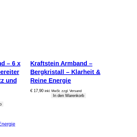
d – 6 x
Kraftstein Armband –
ereiter
Bergkristall – Klarheit &
tz und
Reine Energie
€
17,90
inkl. MwSt. zzgl. Versand
In den Warenkorb
b
Energie