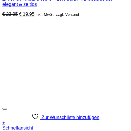
elegant & zeitlos
Ursprünglicher
Aktueller
€
23,95
€
19,95
inkl. MwSt. zzgl. Versand
Preis
Preis
war:
ist:
€ 23,95
€ 19,95.
Zur Wunschliste hinzufügen
+
Schnellansicht