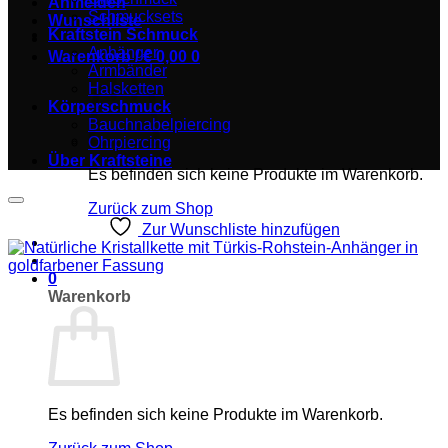
Anmelden
Schmucksets
Wunschliste
Kraftstein Schmuck
Anhänger
Warenkorb /
€
0,00
0
Armbänder
Halsketten
Körperschmuck
Bauchnabelpiercing
Ohrpiercing
Über Kraftsteine
Es befinden sich keine Produkte im Warenkorb.
Zurück zum Shop
Zur Wunschliste hinzufügen
0
Warenkorb
Es befinden sich keine Produkte im Warenkorb.