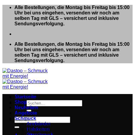
Zum
Alle Bestellungen, die Montag bis Freitag bis 15:00
Inhalt
Uhr bei uns eingehen, versenden wir noch am
springen
selben Tag mit GLS – versichert und inklusive
Sendungsverfolgung.
Alle Bestellungen, die Montag bis Freitag bis 15:00
Uhr bei uns eingehen, versenden wir noch am
selben Tag mit GLS – versichert und inklusive
Sendungsverfolgung.
Startseite
Shop
Suchen
Neuheiten
nach:
Angebote
Schmuck
Suchen
Armbänder
nach:
Halsketten
Ohrschmuck