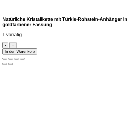
Natürliche Kristallkette mit Türkis-Rohstein-Anhänger in
goldfarbener Fassung
1 vorrätig
Natürliche
Kristallkette
In den Warenkorb
mit
Türkis-
Rohstein-
Anhänger
in
goldfarbener
Fassung
Menge