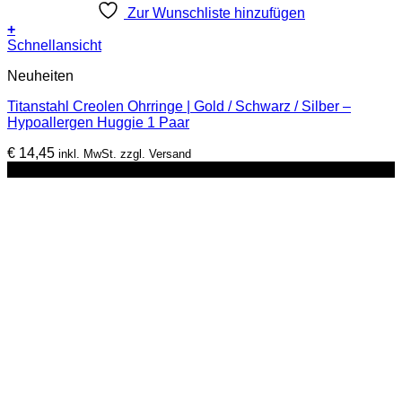
Zur Wunschliste hinzufügen
+
Dieses
Schnellansicht
Produkt
Neuheiten
weist
mehrere
Titanstahl Creolen Ohrringe | Gold / Schwarz / Silber –
Varianten
Hypoallergen Huggie 1 Paar
auf.
Die
€
14,45
inkl. MwSt. zzgl. Versand
Optionen
-17%
können
auf
der
Produktseite
gewählt
werden