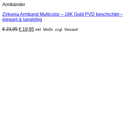
Armbänder
Zirkonia Armband Multicolor – 18K Gold PVD beschichtet –
elegant & langlebig
Ursprünglicher
Aktueller
€
23,95
€
19,95
inkl. MwSt. zzgl. Versand
Preis
Preis
war:
ist:
€ 23,95
€ 19,95.