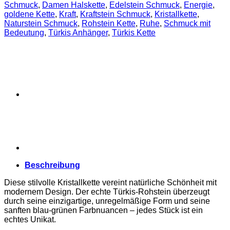
goldfarbener
Schmuck
,
Damen Halskette
,
Edelstein Schmuck
,
Energie
,
Fassung
goldene Kette
,
Kraft
,
Kraftstein Schmuck
,
Kristallkette
,
Menge
Naturstein Schmuck
,
Rohstein Kette
,
Ruhe
,
Schmuck mit
Bedeutung
,
Türkis Anhänger
,
Türkis Kette
Beschreibung
Diese stilvolle Kristallkette vereint natürliche Schönheit mit
modernem Design. Der echte Türkis-Rohstein überzeugt
durch seine einzigartige, unregelmäßige Form und seine
sanften blau-grünen Farbnuancen – jedes Stück ist ein
echtes Unikat.