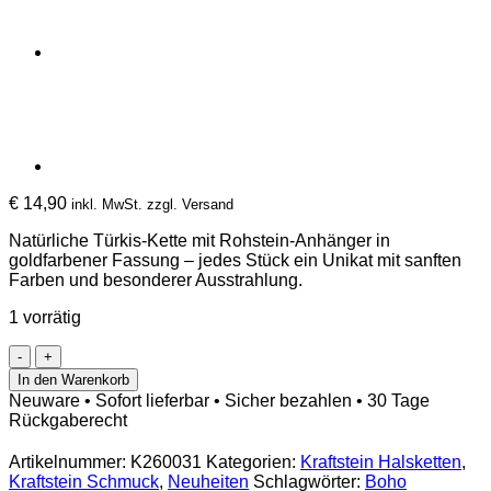
€
14,90
inkl. MwSt. zzgl. Versand
Natürliche Türkis-Kette mit Rohstein-Anhänger in
goldfarbener Fassung – jedes Stück ein Unikat mit sanften
Farben und besonderer Ausstrahlung.
1 vorrätig
Natürliche
Kristallkette
In den Warenkorb
mit
Neuware • Sofort lieferbar • Sicher bezahlen • 30 Tage
Türkis-
Rückgaberecht
Rohstein-
Anhänger
Artikelnummer:
K260031
Kategorien:
Kraftstein Halsketten
,
in
Kraftstein Schmuck
,
Neuheiten
Schlagwörter:
Boho