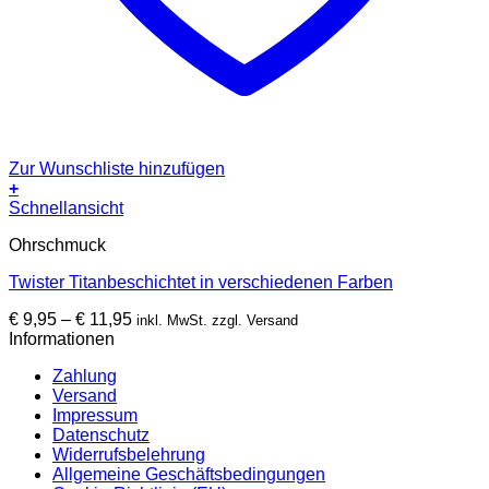
Zur Wunschliste hinzufügen
+
Dieses
Schnellansicht
Produkt
Ohrschmuck
weist
mehrere
Twister Titanbeschichtet in verschiedenen Farben
Varianten
auf.
Preisspanne:
€
9,95
–
€
11,95
inkl. MwSt. zzgl. Versand
Die
€ 9,95
Informationen
Optionen
bis
können
Zahlung
€ 11,95
auf
Versand
der
Impressum
Produktseite
Datenschutz
gewählt
Widerrufsbelehrung
werden
Allgemeine Geschäftsbedingungen