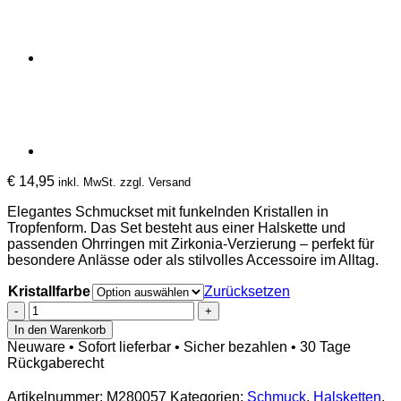
€
14,95
inkl. MwSt. zzgl. Versand
Elegantes Schmuckset mit funkelnden Kristallen in
Tropfenform. Das Set besteht aus einer Halskette und
passenden Ohrringen mit Zirkonia-Verzierung – perfekt für
besondere Anlässe oder als stilvolles Accessoire im Alltag.
Kristallfarbe
Zurücksetzen
Elegantes
Schmuckset
In den Warenkorb
mit
Neuware • Sofort lieferbar • Sicher bezahlen • 30 Tage
Kristall
Rückgaberecht
in
Tropfenform
Artikelnummer:
M280057
Kategorien:
Schmuck
,
Halsketten
,