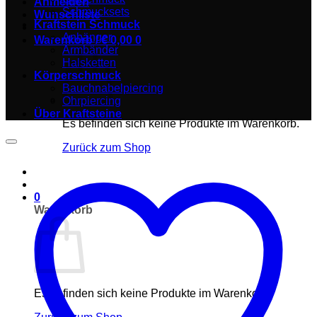
Anmelden
Schmucksets
Wunschliste
Kraftstein Schmuck
Anhänger
Warenkorb /
€
0,00
0
Armbänder
Halsketten
Körperschmuck
Bauchnabelpiercing
Ohrpiercing
Über Kraftsteine
Es befinden sich keine Produkte im Warenkorb.
Zurück zum Shop
0
Warenkorb
Es befinden sich keine Produkte im Warenkorb.