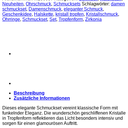
–
Neuheiten
,
Ohrschmuck
,
Schmucksets
Schlagwörter:
damen
Halskette
schmuckset
,
Damenschmuck
,
eleganter Schmuck
,
&
Geschenkidee
,
Halskette
,
kristall tropfen
,
Kristallschmuck
,
Ohrringe
Ohrringe
,
Schmuckset
,
Set
,
Tropfenform
,
Zirkonia
Menge
Beschreibung
Zusätzliche Informationen
Dieses elegante Schmuckset vereint klassische Form mit
funkelnder Eleganz. Die wunderschön geschliffenen Kristalle
in Tropfenform reflektieren das Licht besonders intensiv und
sorgen für einen glamourösen Auftritt.