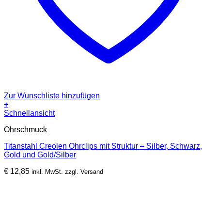
Zur Wunschliste hinzufügen
+
Dieses
Schnellansicht
Produkt
Ohrschmuck
weist
mehrere
Titanstahl Creolen Ohrclips mit Struktur – Silber, Schwarz,
Varianten
Gold und Gold/Silber
auf.
Die
€
12,85
inkl. MwSt. zzgl. Versand
Optionen
können
auf
der
Produktseite