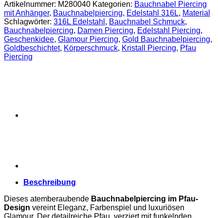
Artikelnummer:
M280040
Kategorien:
Bauchnabel Piercing
Menge
mit Anhänger
,
Bauchnabelpiercing
,
Edelstahl 316L
,
Material
Schlagwörter:
316L Edelstahl
,
Bauchnabel Schmuck
,
Bauchnabelpiercing
,
Damen Piercing
,
Edelstahl Piercing
,
Geschenkidee
,
Glamour Piercing
,
Gold Bauchnabelpiercing
,
Goldbeschichtet
,
Körperschmuck
,
Kristall Piercing
,
Pfau
Piercing
Beschreibung
Dieses atemberaubende
Bauchnabelpiercing im Pfau-
Design
vereint Eleganz, Farbenspiel und luxuriösen
Glamour. Der detailreiche Pfau, verziert mit funkelnden