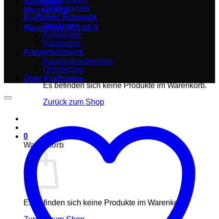
Anmelden
Schmucksets
Wunschliste
Kraftstein Schmuck
Anhänger
Warenkorb /
€
0,00
0
Armbänder
Halsketten
Körperschmuck
Bauchnabelpiercing
Ohrpiercing
Über Kraftsteine
Es befinden sich keine Produkte im Warenkorb.
Zurück zum Shop
0
Warenkorb
Es befinden sich keine Produkte im Warenkorb.