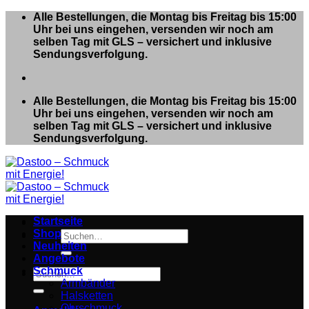
Zum
Alle Bestellungen, die Montag bis Freitag bis 15:00
Inhalt
Uhr bei uns eingehen, versenden wir noch am
springen
selben Tag mit GLS – versichert und inklusive
Sendungsverfolgung.
Alle Bestellungen, die Montag bis Freitag bis 15:00
Uhr bei uns eingehen, versenden wir noch am
selben Tag mit GLS – versichert und inklusive
Sendungsverfolgung.
Startseite
Shop
Suchen
Neuheiten
nach:
Angebote
Schmuck
Suchen
Armbänder
nach:
Halsketten
Ohrschmuck