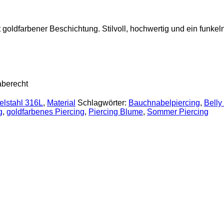
ldfarbener Beschichtung. Stilvoll, hochwertig und ein funkeln
aberecht
elstahl 316L
,
Material
Schlagwörter:
Bauchnabelpiercing
,
Belly
g
,
goldfarbenes Piercing
,
Piercing Blume
,
Sommer Piercing