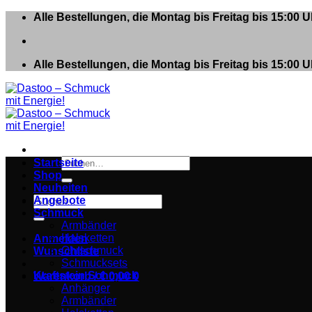
Zum
Alle Bestellungen, die Montag bis Freitag bis 15:00
Inhalt
springen
Alle Bestellungen, die Montag bis Freitag bis 15:00
Suchen
Startseite
nach:
Shop
Neuheiten
Suchen
Angebote
nach:
Schmuck
Armbänder
Halsketten
Anmelden
Ohrschmuck
Wunschliste
Schmucksets
Kraftstein Schmuck
Warenkorb /
€
0,00
0
Anhänger
Armbänder