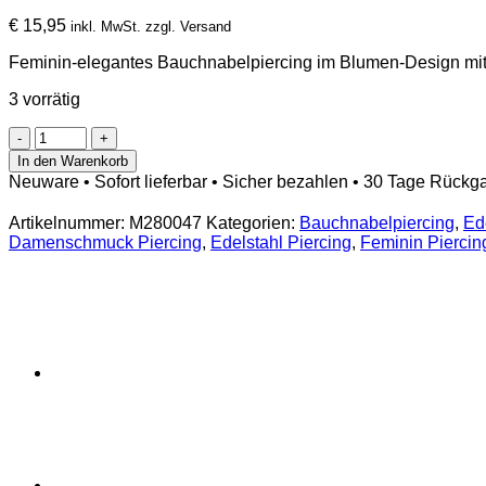
€
15,95
inkl. MwSt. zzgl. Versand
Feminin-elegantes Bauchnabelpiercing im Blumen-Design mit go
3 vorrätig
Bauchnabelpiercing
Blumen
In den Warenkorb
Design
Neuware • Sofort lieferbar • Sicher bezahlen • 30 Tage Rückg
mit
Kristallen
Artikelnummer:
M280047
Kategorien:
Bauchnabelpiercing
,
Ed
und
Damenschmuck Piercing
,
Edelstahl Piercing
,
Feminin Piercin
goldfarbener
Beschichtung
Menge