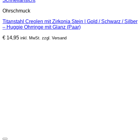
Schnellansicht
Produkt
Ohrschmuck
weist
mehrere
Titanstahl Creolen mit Zirkonia Stein | Gold / Schwarz / Silber
Varianten
– Huggie Ohrringe mit Glanz (Paar)
auf.
Die
€
14,95
inkl. MwSt. zzgl. Versand
Optionen
können
auf
der
Produktseite
gewählt
werden