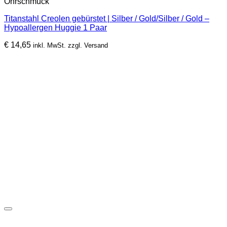
Ohrschmuck
weist
mehrere
Titanstahl Creolen gebürstet | Silber / Gold/Silber / Gold –
Varianten
Hypoallergen Huggie 1 Paar
auf.
Die
€
14,65
inkl. MwSt. zzgl. Versand
Optionen
können
auf
der
Produktseite
gewählt
werden