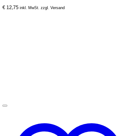
Die
€
12,75
inkl. MwSt. zzgl. Versand
Optionen
können
auf
der
Produktseite
gewählt
werden