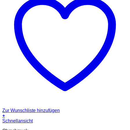
Zur Wunschliste hinzufügen
+
Dieses
Schnellansicht
Produkt