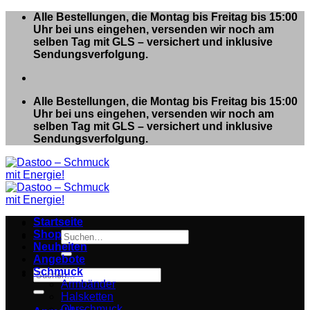
Zum
Alle Bestellungen, die Montag bis Freitag bis 15:00
Inhalt
Uhr bei uns eingehen, versenden wir noch am
springen
selben Tag mit GLS – versichert und inklusive
Sendungsverfolgung.
Alle Bestellungen, die Montag bis Freitag bis 15:00
Uhr bei uns eingehen, versenden wir noch am
selben Tag mit GLS – versichert und inklusive
Sendungsverfolgung.
Startseite
Shop
Suchen
Neuheiten
nach:
Angebote
Schmuck
Suchen
Armbänder
nach:
Halsketten
Ohrschmuck