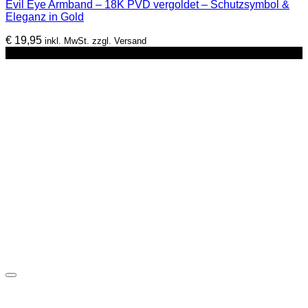
Evil Eye Armband – 18K PVD vergoldet – Schutzsymbol &
Eleganz in Gold
€
19,95
inkl. MwSt. zzgl. Versand
-29%