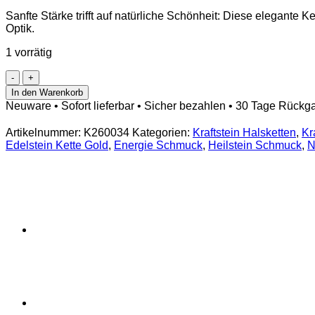
Sanfte Stärke trifft auf natürliche Schönheit: Diese elegante K
Optik.
1 vorrätig
Natürliche
Amazonit
In den Warenkorb
Kette
Neuware • Sofort lieferbar • Sicher bezahlen • 30 Tage Rückg
mit
Rohstein-
Artikelnummer:
K260034
Kategorien:
Kraftstein Halsketten
,
Kr
Anhänger
Edelstein Kette Gold
,
Energie Schmuck
,
Heilstein Schmuck
,
N
–
Energie
&
Balance
Menge