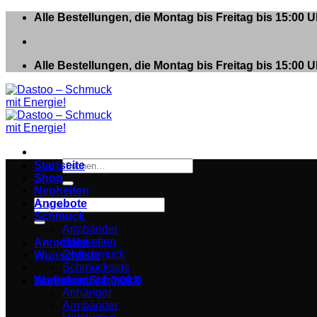
Zum
Alle Bestellungen, die Montag bis Freitag bis 15:00
Inhalt
springen
Alle Bestellungen, die Montag bis Freitag bis 15:00
Suchen
Startseite
nach:
Shop
Neuheiten
Suchen
Angebote
nach:
Schmuck
Armbänder
Halsketten
Anmelden
Ohrschmuck
Wunschliste
Schmucksets
Kraftstein Schmuck
Warenkorb /
€
0,00
0
Anhänger
Armbänder