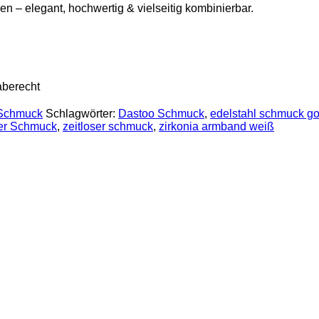
n – elegant, hochwertig & vielseitig kombinierbar.
aberecht
Schmuck
Schlagwörter:
Dastoo Schmuck
,
edelstahl schmuck go
her Schmuck
,
zeitloser schmuck
,
zirkonia armband weiß