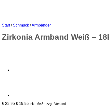
Start
/
Schmuck
/
Armbänder
Zirkonia Armband Weiß – 18K
Ursprünglicher
Aktueller
€
23,95
€
19,95
inkl. MwSt. zzgl. Versand
Preis
Preis