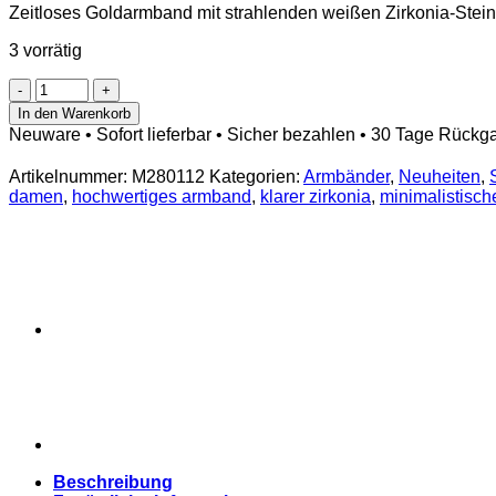
Zeitloses Goldarmband mit strahlenden weißen Zirkonia-Steine
war:
ist:
€ 23,95
€ 19,95.
3 vorrätig
Zirkonia
Armband
In den Warenkorb
Weiß
Neuware • Sofort lieferbar • Sicher bezahlen • 30 Tage Rückg
–
18K
Artikelnummer:
M280112
Kategorien:
Armbänder
,
Neuheiten
,
Gold
damen
,
hochwertiges armband
,
klarer zirkonia
,
minimalistisc
PVD
beschichtet
–
elegant
&
zeitlos
Menge
Beschreibung