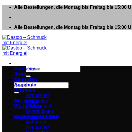
Zum
Alle Bestellungen, die Montag bis Freitag bis 15:00
Inhalt
springen
Alle Bestellungen, die Montag bis Freitag bis 15:00
Suchen
Startseite
nach:
Shop
Neuheiten
Suchen
Angebote
nach:
Schmuck
Armbänder
Halsketten
Anmelden
Ohrschmuck
Wunschliste
Schmucksets
Kraftstein Schmuck
Warenkorb /
€
0,00
0
Anhänger
Armbänder