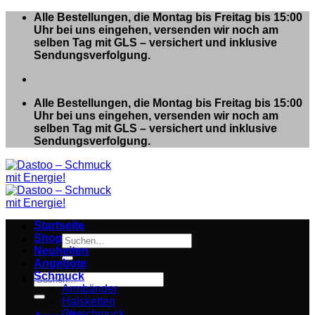
Zum
Alle Bestellungen, die Montag bis Freitag bis 15:00
Inhalt
Uhr bei uns eingehen, versenden wir noch am
springen
selben Tag mit GLS – versichert und inklusive
Sendungsverfolgung.
Alle Bestellungen, die Montag bis Freitag bis 15:00
Uhr bei uns eingehen, versenden wir noch am
selben Tag mit GLS – versichert und inklusive
Sendungsverfolgung.
Startseite
Shop
Suchen
Neuheiten
nach:
Angebote
Schmuck
Suchen
Armbänder
nach:
Halsketten
Ohrschmuck