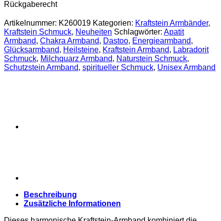
Blauem
Rückgaberecht
Apatit,
Labradorit
Artikelnummer:
K260019
Kategorien:
Kraftstein Armbänder
,
&
Kraftstein Schmuck
,
Neuheiten
Schlagwörter:
Apatit
Milchquarz
Armband
,
Chakra Armband
,
Dastoo
,
Energiearmband
,
–
Glücksarmband
,
Heilsteine
,
Kraftstein Armband
,
Labradorit
Stärke,
Schmuck
,
Milchquarz Armband
,
Naturstein Schmuck
,
Klarheit
Schutzstein Armband
,
spiritueller Schmuck
,
Unisex Armband
&
Glück
Menge
Beschreibung
Zusätzliche Informationen
Dieses harmonische Kraftstein-Armband kombiniert die