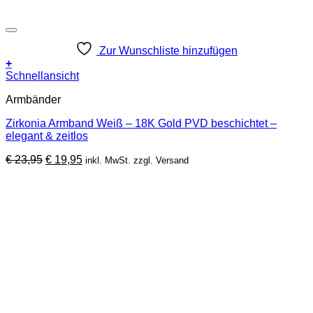
Zur Wunschliste hinzufügen
+
Schnellansicht
Armbänder
Zirkonia Armband Weiß – 18K Gold PVD beschichtet –
elegant & zeitlos
Ursprünglicher
Aktueller
€
23,95
€
19,95
inkl. MwSt. zzgl. Versand
Preis
Preis
war:
ist:
€ 23,95
€ 19,95.