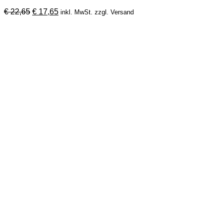
Ursprünglicher
Aktueller
€
22,65
€
17,65
inkl. MwSt. zzgl. Versand
Preis
Preis
war:
ist:
€ 22,65
€ 17,65.