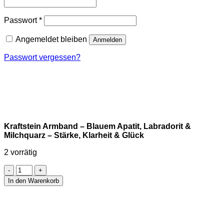
Erforderlich
Passwort
*
Angemeldet bleiben
Anmelden
Passwort vergessen?
Kraftstein Armband – Blauem Apatit, Labradorit &
Milchquarz – Stärke, Klarheit & Glück
2 vorrätig
Kraftstein
Armband
In den Warenkorb
–
Blauem
Apatit,
Labradorit
&