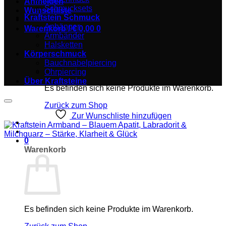
Anmelden
Schmucksets
Wunschliste
Kraftstein Schmuck
Anhänger
Warenkorb /
€
0,00
0
Armbänder
Halsketten
Körperschmuck
Bauchnabelpiercing
Ohrpiercing
Über Kraftsteine
Es befinden sich keine Produkte im Warenkorb.
Zurück zum Shop
Zur Wunschliste hinzufügen
0
Warenkorb
Es befinden sich keine Produkte im Warenkorb.