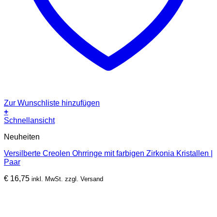
Zur Wunschliste hinzufügen
+
Dieses
Schnellansicht
Produkt
Neuheiten
weist
mehrere
Versilberte Creolen Ohrringe mit farbigen Zirkonia Kristallen |
Varianten
Paar
auf.
Die
€
16,75
inkl. MwSt. zzgl. Versand
Optionen
können
auf
der
Produktseite