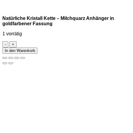
Natürliche Kristall Kette – Milchquarz Anhänger in
goldfarbener Fassung
1 vorrätig
Natürliche
Kristall
In den Warenkorb
Kette
–
Milchquarz
Anhänger
in
goldfarbener
Fassung
Menge