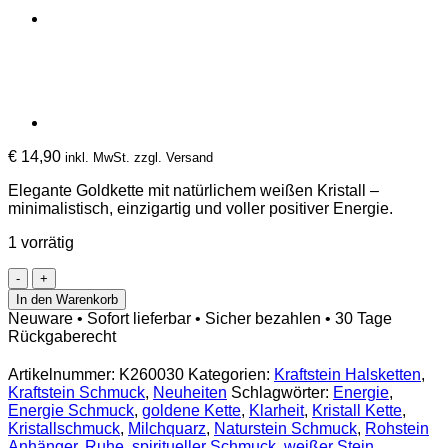
€
14,90
inkl. MwSt. zzgl. Versand
Elegante Goldkette mit natürlichem weißen Kristall –
minimalistisch, einzigartig und voller positiver Energie.
1 vorrätig
Natürliche
Kristall
In den Warenkorb
Kette
Neuware • Sofort lieferbar • Sicher bezahlen • 30 Tage
–
Rückgaberecht
Milchquarz
Anhänger
Artikelnummer:
K260030
Kategorien:
Kraftstein Halsketten
,
in
Kraftstein Schmuck
,
Neuheiten
Schlagwörter:
Energie
,
goldfarbener
Energie Schmuck
,
goldene Kette
,
Klarheit
,
Kristall Kette
,
Fassung
Kristallschmuck
,
Milchquarz
,
Naturstein Schmuck
,
Rohstein
Menge
Anhänger
,
Ruhe
,
spiritueller Schmuck
,
weißer Stein