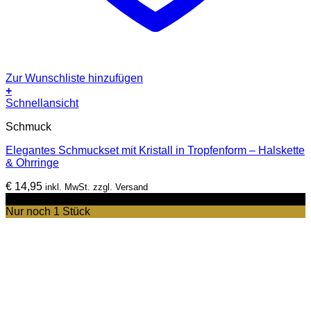
Zur Wunschliste hinzufügen
+
Dieses
Schnellansicht
Produkt
Schmuck
weist
mehrere
Elegantes Schmuckset mit Kristall in Tropfenform – Halskette
Varianten
& Ohrringe
auf.
Die
€
14,95
inkl. MwSt. zzgl. Versand
Optionen
-22%
können
Nur noch 1 Stück
auf
der
Produktseite
gewählt
werden