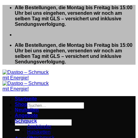
Zum
Alle Bestellungen, die Montag bis Freitag bis 15:00
Inhalt
Uhr bei uns eingehen, versenden wir noch am
springen
selben Tag mit GLS – versichert und inklusive
Sendungsverfolgung.
Alle Bestellungen, die Montag bis Freitag bis 15:00
Uhr bei uns eingehen, versenden wir noch am
selben Tag mit GLS – versichert und inklusive
Sendungsverfolgung.
Startseite
Shop
Suchen
Neuheiten
nach:
Angebote
Schmuck
Suchen
Armbänder
nach:
Halsketten
Ohrschmuck