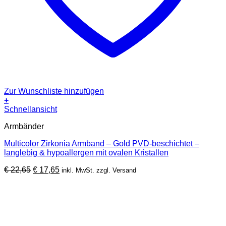
Zur Wunschliste hinzufügen
+
Schnellansicht
Armbänder
Multicolor Zirkonia Armband – Gold PVD-beschichtet –
langlebig & hypoallergen mit ovalen Kristallen
Ursprünglicher
Aktueller
€
22,65
€
17,65
inkl. MwSt. zzgl. Versand
Preis
Preis
war:
ist:
€ 22,65
€ 17,65.