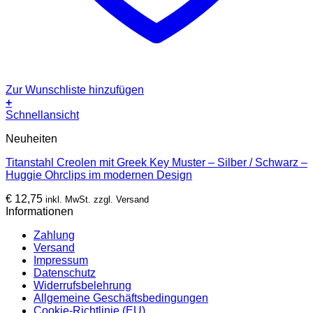
Zur Wunschliste hinzufügen
+
Dieses
Schnellansicht
Produkt
Neuheiten
weist
mehrere
Titanstahl Creolen mit Greek Key Muster – Silber / Schwarz –
Varianten
Huggie Ohrclips im modernen Design
auf.
Die
€
12,75
inkl. MwSt. zzgl. Versand
Optionen
Informationen
können
auf
Zahlung
der
Versand
Produktseite
Impressum
gewählt
Datenschutz
werden
Widerrufsbelehrung
Allgemeine Geschäftsbedingungen
Cookie-Richtlinie (EU)