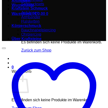
Anmelden
Schmucksets
Wunschliste
Kraftstein Schmuck
Anhänger
Warenkorb /
€
0,00
0
Armbänder
Halsketten
Körperschmuck
Bauchnabelpiercing
Ohrpiercing
Über Kraftsteine
Es befinden sich keine Produkte im Warenkorb.
Zurück zum Shop
0
Warenkorb
Es befinden sich keine Produkte im Warenkorb.