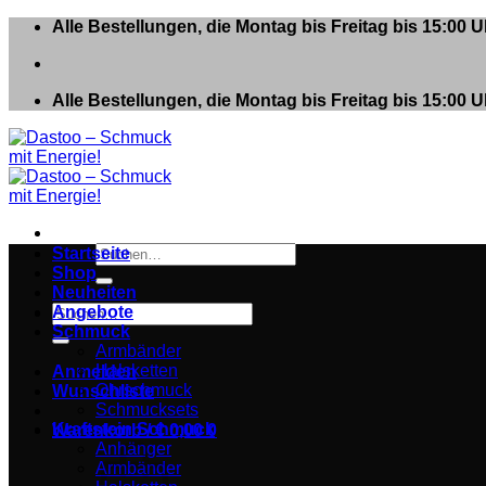
Zum
Alle Bestellungen, die Montag bis Freitag bis 15:00
Inhalt
springen
Alle Bestellungen, die Montag bis Freitag bis 15:00
Suchen
Startseite
nach:
Shop
Neuheiten
Suchen
Angebote
nach:
Schmuck
Armbänder
Halsketten
Anmelden
Ohrschmuck
Wunschliste
Schmucksets
Kraftstein Schmuck
Warenkorb /
€
0,00
0
Anhänger
Armbänder