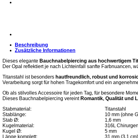
Beschreibung
Zusätzliche Informationen
Dieses elegante
Bauchnabelpiercing aus hochwertigem Tit
Der Opal reflektiert je nach Lichteinfall sanfte Farbnuancen, 
Titanstahl ist besonders
hautfreundlich, robust und korros
Verarbeitung sorgt für hohen Tragekomfort und ein angenehm
Ob als stilvolles Accessoire für jeden Tag, für besondere Mom
Dieses Bauchnabelpiercing vereint
Romantik, Qualität und L
Stabmaterial:
Titanstahl
Stablänge:
10 mm (ohne 
Stab Ø:
1,6 mm
Kugelmaterial:
316L Chirurgen
Kugel Ø:
5 mm
Länge komplett:
31 mm (3,1 cm