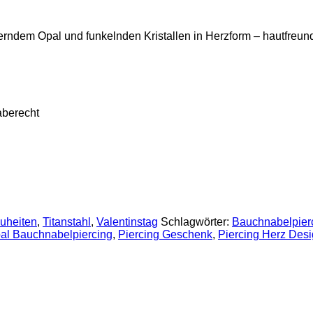
ndem Opal und funkelnden Kristallen in Herzform – hautfreund
aberecht
uheiten
,
Titanstahl
,
Valentinstag
Schlagwörter:
Bauchnabelpierc
al Bauchnabelpiercing
,
Piercing Geschenk
,
Piercing Herz Des