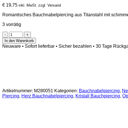
€
19,75
inkl. MwSt. zzgl. Versand
Romantisches Bauchnabelpiercing aus Titanstahl mit schimmer
3 vorrätig
Bauchnabelpiercing
mit
In den Warenkorb
Opal
Neuware • Sofort lieferbar • Sicher bezahlen • 30 Tage Rückg
und
Kristallen
in
Herzform
Menge
Artikelnummer:
M280051
Kategorien:
Bauchnabelpiercing
,
Ne
Piercing
,
Herz Bauchnabelpiercing
,
Kristall Bauchpiercing
,
Op