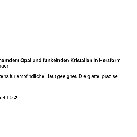
erndem Opal und funkelnden Kristallen in Herzform
.
ngen.
ns für empfindliche Haut geeignet. Die glatte, präzise
zieht ✨💕