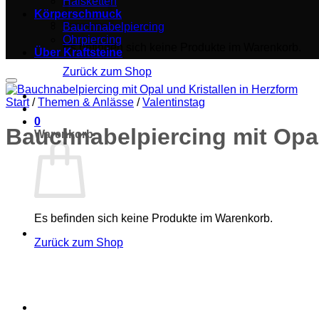
Halsketten
Körperschmuck
Bauchnabelpiercing
Ohrpiercing
Es befinden sich keine Produkte im Warenkorb.
Über Kraftsteine
Zurück zum Shop
Start
/
Themen & Anlässe
/
Valentinstag
0
Bauchnabelpiercing mit Opal
Warenkorb
Es befinden sich keine Produkte im Warenkorb.
Zurück zum Shop