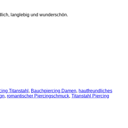
lich, langlebig und wunderschön.
ing Titanstahl
,
Bauchpiercing Damen
,
hautfreundliches
ign
,
romantischer Piercingschmuck
,
Titanstahl Piercing