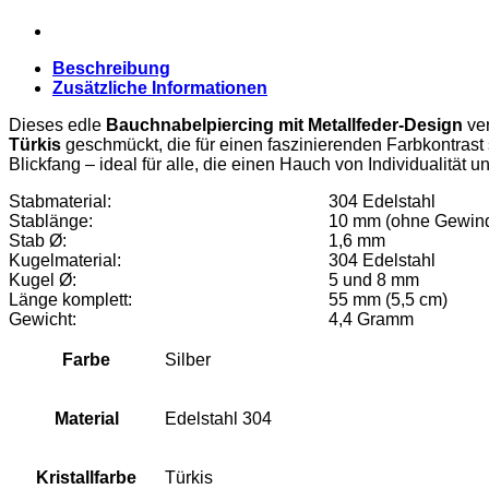
Beschreibung
Zusätzliche Informationen
Dieses edle
Bauchnabelpiercing mit Metallfeder-Design
ver
Türkis
geschmückt, die für einen faszinierenden Farbkontrast
Blickfang – ideal für alle, die einen Hauch von Individualität
Stabmaterial:
304 Edelstahl
Stablänge:
10 mm (ohne Gewin
Stab Ø:
1,6 mm
Kugelmaterial:
304 Edelstahl
Kugel Ø:
5 und 8 mm
Länge komplett:
55 mm (5,5 cm)
Gewicht:
4,4 Gramm
Farbe
Silber
Material
Edelstahl 304
Kristallfarbe
Türkis