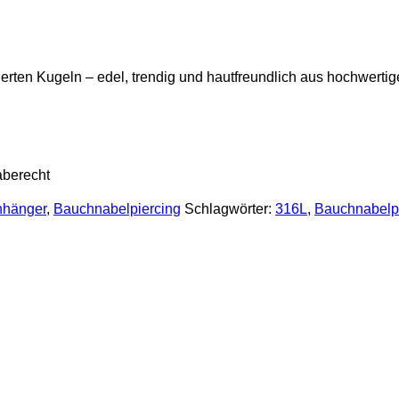
rierten Kugeln – edel, trendig und hautfreundlich aus hochwert
aberecht
nhänger
,
Bauchnabelpiercing
Schlagwörter:
316L
,
Bauchnabelp