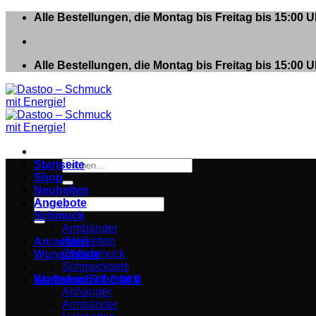
Zum
Alle Bestellungen, die Montag bis Freitag bis 15:00
Inhalt
springen
Alle Bestellungen, die Montag bis Freitag bis 15:00
Suchen
Startseite
nach:
Shop
Neuheiten
Suchen
Angebote
nach:
Schmuck
Armbänder
Halsketten
Anmelden
Ohrschmuck
Wunschliste
Schmucksets
Kraftstein Schmuck
Warenkorb /
€
0,00
0
Anhänger
Armbänder