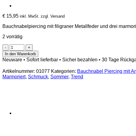
€
15,95
inkl. MwSt. zzgl. Versand
Bauchnabelpiercing mit filigraner Metallfeder und drei marmo
2 vorrätig
Bauchnabelpiercing
Metallfeder
In den Warenkorb
mit
Neuware • Sofort lieferbar • Sicher bezahlen • 30 Tage Rückg
3
marmorierten
Artikelnummer:
01077
Kategorien:
Bauchnabel Piercing mit A
Kugeln
Marmoriert
,
Schmuck
,
Sommer
,
Trend
Türkis
Menge