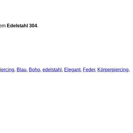
igem
Edelstahl 304
.
iercing
,
Blau
,
Boho
,
edelstahl
,
Elegant
,
Feder
,
Körperpiercing
,