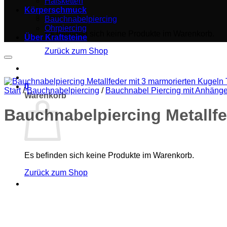
Halsketten
Körperschmuck
Bauchnabelpiercing
Ohrpiercing
Es befinden sich keine Produkte im Warenkorb.
Über Kraftsteine
Zurück zum Shop
0
Start
/
Bauchnabelpiercing
/
Bauchnabel Piercing mit Anhänge
Warenkorb
Bauchnabelpiercing Metallfe
Es befinden sich keine Produkte im Warenkorb.
Zurück zum Shop