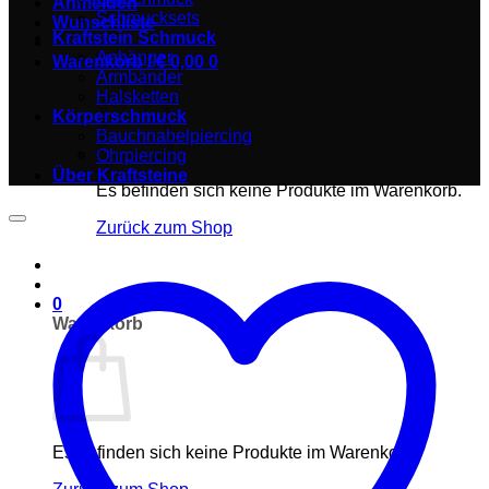
Anmelden
Schmucksets
Wunschliste
Kraftstein Schmuck
Anhänger
Warenkorb /
€
0,00
0
Armbänder
Halsketten
Körperschmuck
Bauchnabelpiercing
Ohrpiercing
Über Kraftsteine
Es befinden sich keine Produkte im Warenkorb.
Zurück zum Shop
0
Warenkorb
Es befinden sich keine Produkte im Warenkorb.