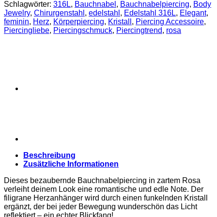
Schlagwörter:
316L
,
Bauchnabel
,
Bauchnabelpiercing
,
Body
Jewelry
,
Chirurgenstahl
,
edelstahl
,
Edelstahl 316L
,
Elegant
,
feminin
,
Herz
,
Körperpiercing
,
Kristall
,
Piercing Accessoire
,
Piercingliebe
,
Piercingschmuck
,
Piercingtrend
,
rosa
Beschreibung
Zusätzliche Informationen
Dieses bezaubernde Bauchnabelpiercing in zartem Rosa
verleiht deinem Look eine romantische und edle Note. Der
filigrane Herzanhänger wird durch einen funkelnden Kristall
ergänzt, der bei jeder Bewegung wunderschön das Licht
reflektiert – ein echter Blickfang!