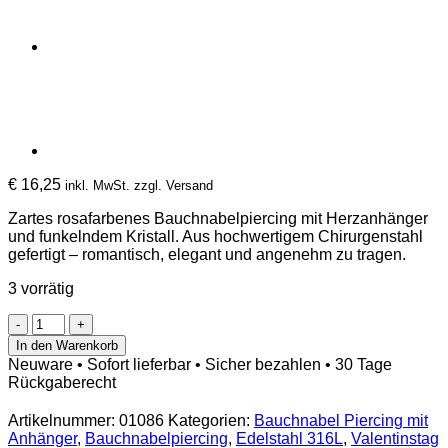
€
16,25
inkl. MwSt. zzgl. Versand
Zartes rosafarbenes Bauchnabelpiercing mit Herzanhänger
und funkelndem Kristall. Aus hochwertigem Chirurgenstahl
gefertigt – romantisch, elegant und angenehm zu tragen.
3 vorrätig
Bauchnabelpiercing
mit
In den Warenkorb
Herz-
Neuware • Sofort lieferbar • Sicher bezahlen • 30 Tage
Anhänger
Rückgaberecht
&
Kristall
Artikelnummer:
01086
Kategorien:
Bauchnabel Piercing mit
Rosa
Anhänger
,
Bauchnabelpiercing
,
Edelstahl 316L
,
Valentinstag
Menge