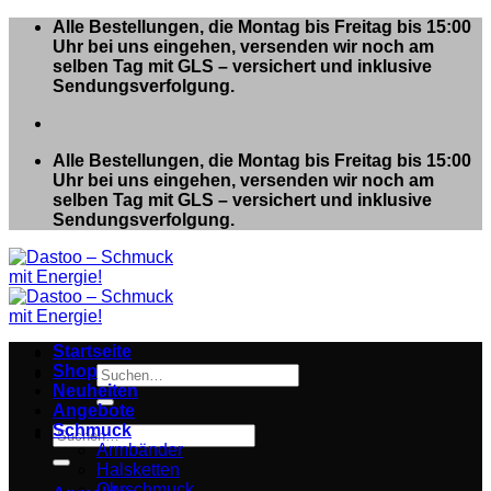
Zum
Alle Bestellungen, die Montag bis Freitag bis 15:00
Inhalt
Uhr bei uns eingehen, versenden wir noch am
springen
selben Tag mit GLS – versichert und inklusive
Sendungsverfolgung.
Alle Bestellungen, die Montag bis Freitag bis 15:00
Uhr bei uns eingehen, versenden wir noch am
selben Tag mit GLS – versichert und inklusive
Sendungsverfolgung.
Startseite
Shop
Suchen
Neuheiten
nach:
Angebote
Schmuck
Suchen
Armbänder
nach:
Halsketten
Ohrschmuck