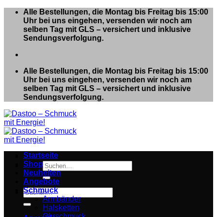
Zum
Alle Bestellungen, die Montag bis Freitag bis 15:00
Inhalt
Uhr bei uns eingehen, versenden wir noch am
springen
selben Tag mit GLS – versichert und inklusive
Sendungsverfolgung.
Alle Bestellungen, die Montag bis Freitag bis 15:00
Uhr bei uns eingehen, versenden wir noch am
selben Tag mit GLS – versichert und inklusive
Sendungsverfolgung.
Startseite
Shop
Suchen
Neuheiten
nach:
Angebote
Schmuck
Suchen
Armbänder
nach:
Halsketten
Ohrschmuck