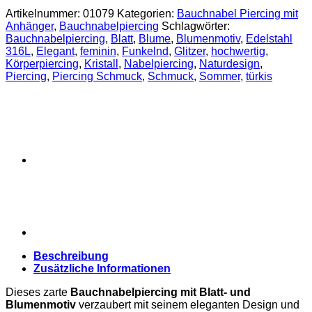
türkisen
Artikelnummer:
01079
Kategorien:
Bauchnabel Piercing mit
Kristallen
Anhänger
,
Bauchnabelpiercing
Schlagwörter:
Menge
Bauchnabelpiercing
,
Blatt
,
Blume
,
Blumenmotiv
,
Edelstahl
316L
,
Elegant
,
feminin
,
Funkelnd
,
Glitzer
,
hochwertig
,
Körperpiercing
,
Kristall
,
Nabelpiercing
,
Naturdesign
,
Piercing
,
Piercing Schmuck
,
Schmuck
,
Sommer
,
türkis
Beschreibung
Zusätzliche Informationen
Dieses zarte
Bauchnabelpiercing mit Blatt- und
Blumenmotiv
verzaubert mit seinem eleganten Design und