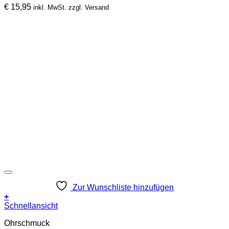
€
15,95
inkl. MwSt. zzgl. Versand
Zur Wunschliste hinzufügen
+
Dieses
Schnellansicht
Produkt
Ohrschmuck
weist