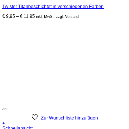
mehrere
Twister Titanbeschichtet in verschiedenen Farben
Varianten
auf.
Preisspanne:
€
9,95
–
€
11,95
inkl. MwSt. zzgl. Versand
Die
€ 9,95
Optionen
bis
können
€ 11,95
auf
der
Produktseite
gewählt
werden
Zur Wunschliste hinzufügen
+
Schnellansicht