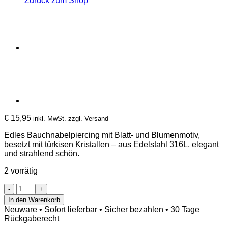
Zurück zum Shop
€
15,95
inkl. MwSt. zzgl. Versand
Edles Bauchnabelpiercing mit Blatt- und Blumenmotiv,
besetzt mit türkisen Kristallen – aus Edelstahl 316L, elegant
und strahlend schön.
2 vorrätig
Bauchnabelpiercing
Blatt
In den Warenkorb
mit
Neuware • Sofort lieferbar • Sicher bezahlen • 30 Tage
Blume
Rückgaberecht
und