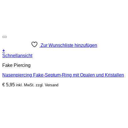
Zur Wunschliste hinzufügen
+
Dieses
Schnellansicht
Produkt
Fake Piercing
weist
mehrere
Nasenpiercing Fake-Septum-Ring mit Opalen und Kristallen
Varianten
auf.
€
5,95
inkl. MwSt. zzgl. Versand
Die
Optionen
können
auf
der
Produktseite
gewählt
werden