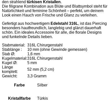
den strahlend
türkisen Kristallen
.
Die filigrane Kombination aus Blüte und Blattsymbol steht für
Natürlichkeit und feminine Schönheit – perfekt, um deinem
Look einen Hauch von Frische und Glanz zu verleihen.
Gefertigt aus hochwertigem
Edelstahl 316L
, ist das Piercing
besonders hautfreundlich, langlebig und glänzt dauerhaft
schön. Ein ideales Accessoire für alle, die florale Designs
und funkelnde Details lieben.
Stabmaterial:
316L Chirurgenstahl
Stablänge :
10 mm (ohne Gewinde gemessen)
Stab Ø:
1,6 mm
Kugelmaterial:
316L Chirurgenstahl
Kugel Ø:
5 mm
Länge
52 mm (5,2 cm)
komplett:
Gewicht:
3,3 Gramm
Farbe
Silber
Kristallfarbe
Türkis