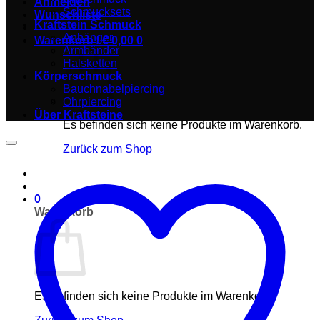
Anmelden
Schmucksets
Wunschliste
Kraftstein Schmuck
Anhänger
Warenkorb /
€
0,00
0
Armbänder
Halsketten
Körperschmuck
Bauchnabelpiercing
Ohrpiercing
Über Kraftsteine
Es befinden sich keine Produkte im Warenkorb.
Zurück zum Shop
0
Warenkorb
Es befinden sich keine Produkte im Warenkorb.