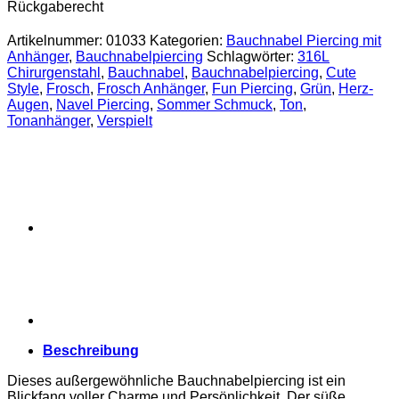
Anhänger
Rückgaberecht
aus
gehärtetem
Artikelnummer:
01033
Kategorien:
Bauchnabel Piercing mit
Ton
Anhänger
,
Bauchnabelpiercing
Schlagwörter:
316L
mit
Chirurgenstahl
,
Bauchnabel
,
Bauchnabelpiercing
,
Cute
Herz-
Style
,
Frosch
,
Frosch Anhänger
,
Fun Piercing
,
Grün
,
Herz-
Augen
Augen
,
Navel Piercing
,
Sommer Schmuck
,
Ton
,
Menge
Tonanhänger
,
Verspielt
Beschreibung
Dieses außergewöhnliche Bauchnabelpiercing ist ein
Blickfang voller Charme und Persönlichkeit. Der süße