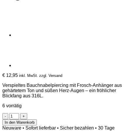
€
12,95
inkl. MwSt. zzgl. Versand
Verspieltes Bauchnabelpiercing mit Frosch-Anhänger aus
gehärtetem Ton und süßen Herz-Augen – ein fröhlicher
Blickfang aus 316L.
6 vorrätig
Bauchnabelpiercing
mit
In den Warenkorb
Frosch-
Neuware • Sofort lieferbar • Sicher bezahlen • 30 Tage