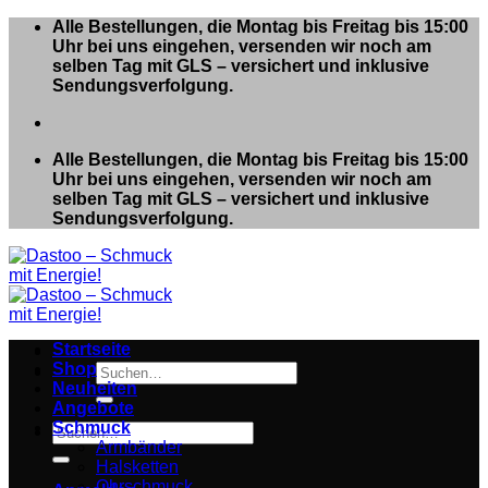
Zum
Alle Bestellungen, die Montag bis Freitag bis 15:00
Inhalt
Uhr bei uns eingehen, versenden wir noch am
springen
selben Tag mit GLS – versichert und inklusive
Sendungsverfolgung.
Alle Bestellungen, die Montag bis Freitag bis 15:00
Uhr bei uns eingehen, versenden wir noch am
selben Tag mit GLS – versichert und inklusive
Sendungsverfolgung.
Startseite
Shop
Suchen
Neuheiten
nach:
Angebote
Schmuck
Suchen
Armbänder
nach:
Halsketten
Ohrschmuck