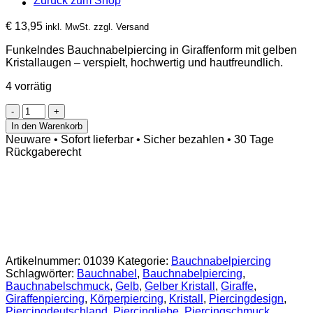
Zurück zum Shop
€
13,95
inkl. MwSt. zzgl. Versand
Funkelndes Bauchnabelpiercing in Giraffenform mit gelben
Kristallaugen – verspielt, hochwertig und hautfreundlich.
4 vorrätig
Bauchnabelpiercing
Giraffe
In den Warenkorb
Gelb
Neuware • Sofort lieferbar • Sicher bezahlen • 30 Tage
mit
Rückgaberecht
Kristall
Augen
Menge
Artikelnummer:
01039
Kategorie:
Bauchnabelpiercing
Schlagwörter:
Bauchnabel
,
Bauchnabelpiercing
,
Bauchnabelschmuck
,
Gelb
,
Gelber Kristall
,
Giraffe
,
Giraffenpiercing
,
Körperpiercing
,
Kristall
,
Piercingdesign
,
Piercingdeutschland
,
Piercingliebe
,
Piercingschmuck
,