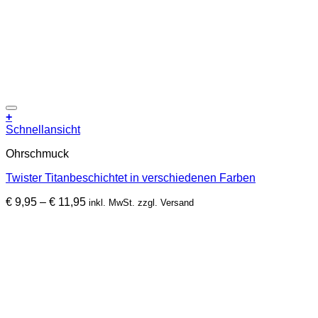
Zur Wunschliste hinzufügen
+
Dieses
Schnellansicht
Produkt
Ohrschmuck
weist
mehrere
Twister Titanbeschichtet in verschiedenen Farben
Varianten
auf.
Preisspanne:
€
9,95
–
€
11,95
inkl. MwSt. zzgl. Versand
Die
€ 9,95
Optionen
bis
können
€ 11,95
auf
der
Produktseite
gewählt
werden