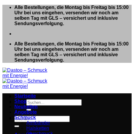
Zum
Alle Bestellungen, die Montag bis Freitag bis 15:00
Inhalt
Uhr bei uns eingehen, versenden wir noch am
springen
selben Tag mit GLS – versichert und inklusive
Sendungsverfolgung.
Alle Bestellungen, die Montag bis Freitag bis 15:00
Uhr bei uns eingehen, versenden wir noch am
selben Tag mit GLS – versichert und inklusive
Sendungsverfolgung.
Startseite
Shop
Suchen
Neuheiten
nach:
Angebote
Schmuck
Suchen
Armbänder
nach:
Halsketten
Ohrschmuck