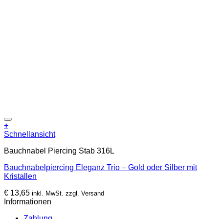
Zur Wunschliste hinzufügen
+
Dieses
Schnellansicht
Produkt
Bauchnabel Piercing Stab 316L
weist
mehrere
Bauchnabelpiercing Eleganz Trio – Gold oder Silber mit
Varianten
Kristallen
auf.
Die
€
13,65
inkl. MwSt. zzgl. Versand
Optionen
Informationen
können
auf
Zahlung