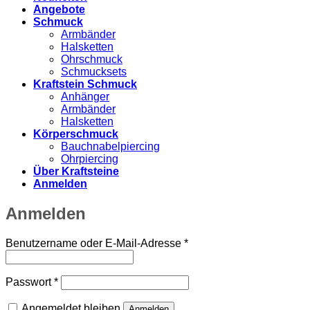
Angebote
Schmuck
Armbänder
Halsketten
Ohrschmuck
Schmucksets
Kraftstein Schmuck
Anhänger
Armbänder
Halsketten
Körperschmuck
Bauchnabelpiercing
Ohrpiercing
Über Kraftsteine
Anmelden
Anmelden
Erforderlich
Benutzername oder E-Mail-Adresse
*
Erforderlich
Passwort
*
Angemeldet bleiben
Anmelden