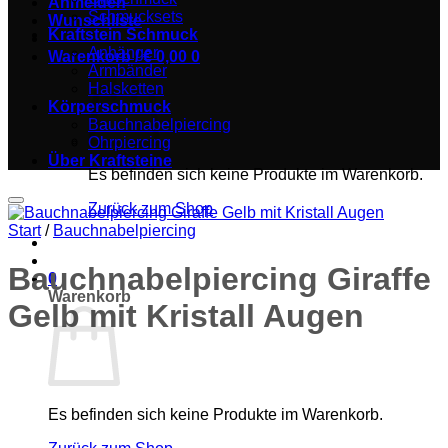
Anmelden
Schmucksets
Wunschliste
Kraftstein Schmuck
Anhänger
Warenkorb /
€
0,00
0
Armbänder
Halsketten
Körperschmuck
Bauchnabelpiercing
Ohrpiercing
Über Kraftsteine
Es befinden sich keine Produkte im Warenkorb.
Zurück zum Shop
Zur Wunschliste hinzufügen
Start
/
Bauchnabelpiercing
Bauchnabelpiercing Giraffe
0
Warenkorb
Gelb mit Kristall Augen
Es befinden sich keine Produkte im Warenkorb.