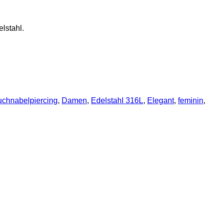
lstahl.
chnabelpiercing
,
Damen
,
Edelstahl 316L
,
Elegant
,
feminin
,