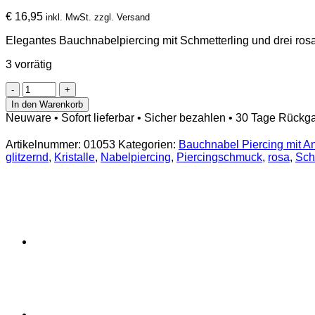
€
16,95
inkl. MwSt. zzgl. Versand
Elegantes Bauchnabelpiercing mit Schmetterling und drei rosa 
3 vorrätig
Bauchnabelpiercing
Schmetterling
In den Warenkorb
mit
Neuware • Sofort lieferbar • Sicher bezahlen • 30 Tage Rückg
drei
Kristallen
Artikelnummer:
01053
Kategorien:
Bauchnabel Piercing mit A
Rosa
glitzernd
,
Kristalle
,
Nabelpiercing
,
Piercingschmuck
,
rosa
,
Sch
Menge