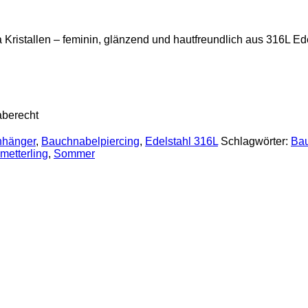
Kristallen – feminin, glänzend und hautfreundlich aus 316L Ede
aberecht
nhänger
,
Bauchnabelpiercing
,
Edelstahl 316L
Schlagwörter:
Bau
metterling
,
Sommer