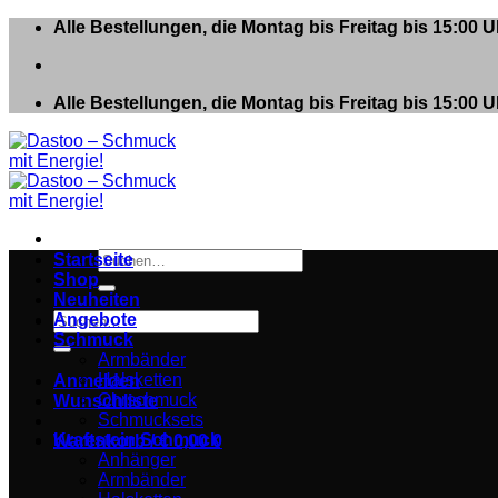
Zum
Alle Bestellungen, die Montag bis Freitag bis 15:00
Inhalt
springen
Alle Bestellungen, die Montag bis Freitag bis 15:00
Suchen
Startseite
nach:
Shop
Neuheiten
Suchen
Angebote
nach:
Schmuck
Armbänder
Halsketten
Anmelden
Ohrschmuck
Wunschliste
Schmucksets
Kraftstein Schmuck
Warenkorb /
€
0,00
0
Anhänger
Armbänder