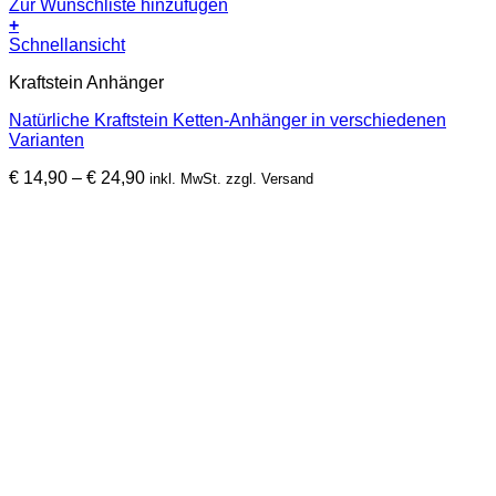
Zur Wunschliste hinzufügen
+
Dieses
Schnellansicht
Produkt
Kraftstein Anhänger
weist
mehrere
Natürliche Kraftstein Ketten-Anhänger in verschiedenen
Varianten
Varianten
auf.
Die
Preisspanne:
€
14,90
–
€
24,90
inkl. MwSt. zzgl. Versand
Optionen
€ 14,90
können
bis
auf
€ 24,90
der
Produktseite
gewählt
werden