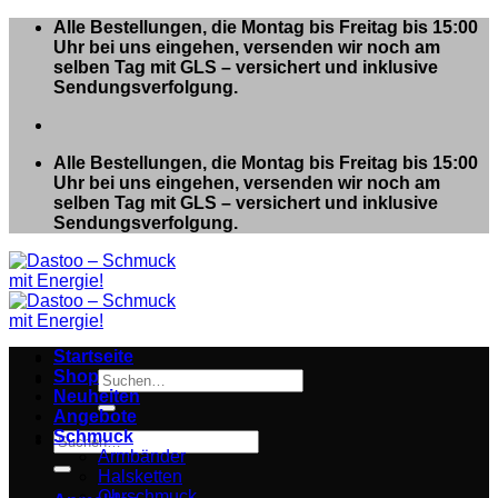
Zum
Alle Bestellungen, die Montag bis Freitag bis 15:00
Inhalt
Uhr bei uns eingehen, versenden wir noch am
springen
selben Tag mit GLS – versichert und inklusive
Sendungsverfolgung.
Alle Bestellungen, die Montag bis Freitag bis 15:00
Uhr bei uns eingehen, versenden wir noch am
selben Tag mit GLS – versichert und inklusive
Sendungsverfolgung.
Startseite
Shop
Suchen
Neuheiten
nach:
Angebote
Schmuck
Suchen
Armbänder
nach:
Halsketten
Ohrschmuck