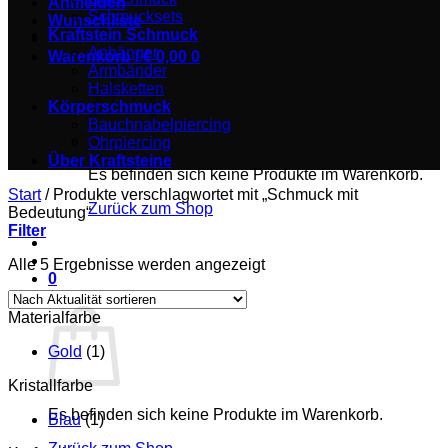
Anmelden
Schmucksets
Wunschliste
Kraftstein Schmuck
Anhänger
Warenkorb /
€
0,00
0
Armbänder
Halsketten
Körperschmuck
Bauchnabelpiercing
Ohrpiercing
Über Kraftsteine
Es befinden sich keine Produkte im Warenkorb.
Start
/
Produkte verschlagwortet mit „Schmuck mit
Zurück zum Shop
Bedeutung“
Filter
Nach
Alle 5 Ergebnisse werden angezeigt
0
Aktualität
Warenkorb
sortiert
Materialfarbe
Gold
(1)
Kristallfarbe
Es befinden sich keine Produkte im Warenkorb.
Blau
(1)