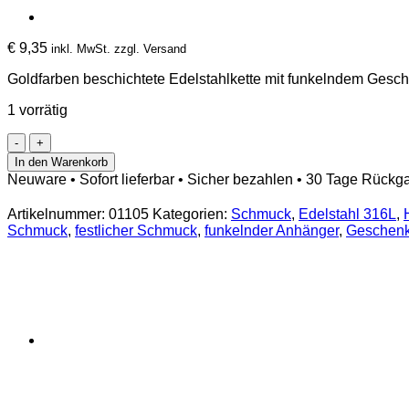
€
9,35
inkl. MwSt. zzgl. Versand
Goldfarben beschichtete Edelstahlkette mit funkelndem Gesch
1 vorrätig
Festliche
Halskette
In den Warenkorb
mit
Neuware • Sofort lieferbar • Sicher bezahlen • 30 Tage Rückg
Anhänger
Geschenkpäckchen
Artikelnummer:
01105
Kategorien:
Schmuck
,
Edelstahl 316L
,
Menge
Schmuck
,
festlicher Schmuck
,
funkelnder Anhänger
,
Geschenk