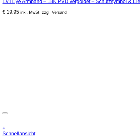
Evil Eye Armband – 18K PVD vergoldet – Schutzsymbol & Ele
€
19,95
inkl. MwSt. zzgl. Versand
+
Dieses
Schnellansicht
Produkt