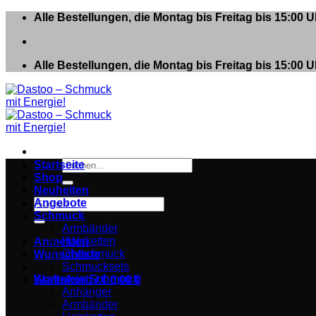
Zum
Alle Bestellungen, die Montag bis Freitag bis 15:00
Inhalt
springen
Alle Bestellungen, die Montag bis Freitag bis 15:00
Suchen
Startseite
nach:
Shop
Neuheiten
Suchen
Angebote
nach:
Schmuck
Armbänder
Halsketten
Anmelden
Ohrschmuck
Wunschliste
Schmucksets
Kraftstein Schmuck
Warenkorb /
€
0,00
0
Anhänger
Armbänder