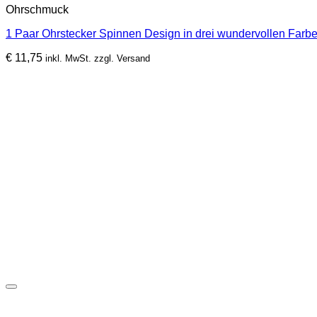
Ohrschmuck
weist
mehrere
1 Paar Ohrstecker Spinnen Design in drei wundervollen Farbe
Varianten
auf.
€
11,75
inkl. MwSt. zzgl. Versand
Die
Optionen
können
auf
der
Produktseite
gewählt
werden