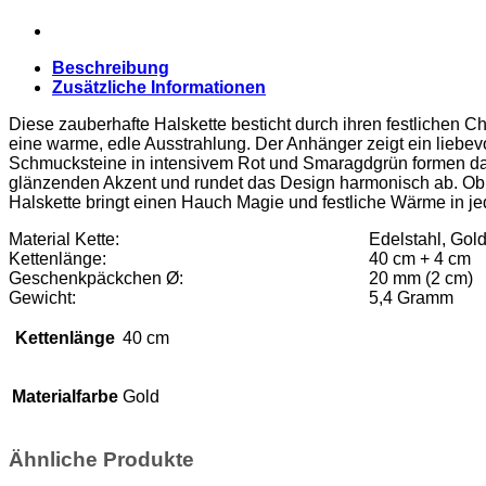
Beschreibung
Zusätzliche Informationen
Diese zauberhafte Halskette besticht durch ihren festlichen C
eine warme, edle Ausstrahlung. Der Anhänger zeigt ein liebe
Schmucksteine in intensivem Rot und Smaragdgrün formen das d
glänzenden Akzent und rundet das Design harmonisch ab. Ob al
Halskette bringt einen Hauch Magie und festliche Wärme in jed
Material Kette:
Edelstahl, Gol
Kettenlänge:
40 cm + 4 cm
Geschenkpäckchen Ø:
20 mm (2 cm)
Gewicht:
5,4 Gramm
Kettenlänge
40 cm
Materialfarbe
Gold
Ähnliche Produkte