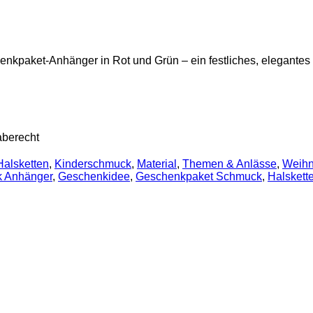
enkpaket-Anhänger in Rot und Grün – ein festliches, elegantes
aberecht
Halsketten
,
Kinderschmuck
,
Material
,
Themen & Anlässe
,
Weihn
 Anhänger
,
Geschenkidee
,
Geschenkpaket Schmuck
,
Halskett