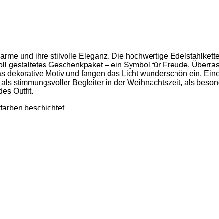
harme und ihre stilvolle Eleganz. Die hochwertige Edelstahlkett
voll gestaltetes Geschenkpaket – ein Symbol für Freude, Über
ekorative Motiv und fangen das Licht wunderschön ein. Eine fi
s stimmungsvoller Begleiter in der Weihnachtszeit, als besonde
es Outfit.
dfarben beschichtet