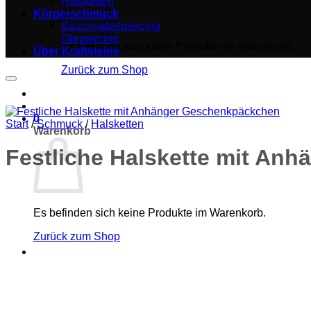
Halsketten
Körperschmuck
Bauchnabelpiercing
Ohrpiercing
Es befinden sich keine Produkte im Warenkorb.
Über Kraftsteine
Zurück zum Shop
0
Start
/
Schmuck
/
Halsketten
Warenkorb
Festliche Halskette mit An
Es befinden sich keine Produkte im Warenkorb.
Zurück zum Shop