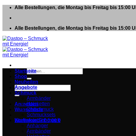
Zum
Alle Bestellungen, die Montag bis Freitag bis 15:00
Inhalt
springen
Alle Bestellungen, die Montag bis Freitag bis 15:00
Suchen
Startseite
nach:
Shop
Neuheiten
Suchen
Angebote
nach:
Schmuck
Armbänder
Halsketten
Anmelden
Ohrschmuck
Wunschliste
Schmucksets
Kraftstein Schmuck
Warenkorb /
€
0,00
0
Anhänger
Armbänder