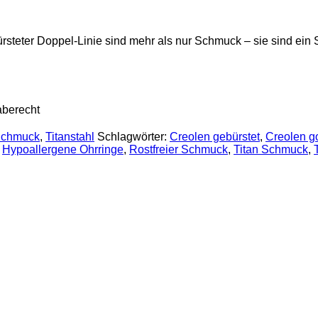
ürsteter Doppel-Linie sind mehr als nur Schmuck – sie sind ein 
aberecht
chmuck
,
Titanstahl
Schlagwörter:
Creolen gebürstet
,
Creolen g
,
Hypoallergene Ohrringe
,
Rostfreier Schmuck
,
Titan Schmuck
,