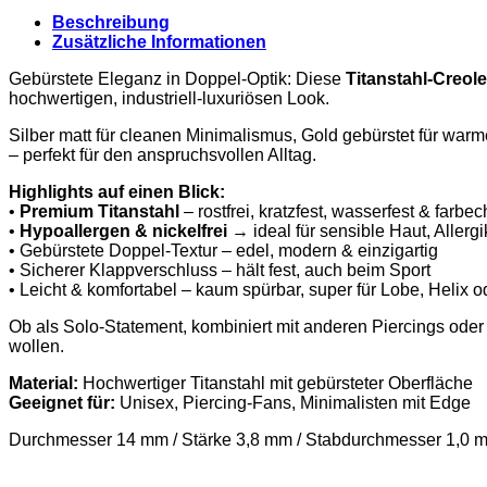
Beschreibung
Zusätzliche Informationen
Gebürstete Eleganz in Doppel-Optik: Diese
Titanstahl-Creol
hochwertigen, industriell-luxuriösen Look.
Silber matt für cleanen Minimalismus, Gold gebürstet für warmen
– perfekt für den anspruchsvollen Alltag.
Highlights auf einen Blick:
•
Premium Titanstahl
– rostfrei, kratzfest, wasserfest & far
•
Hypoallergen & nickelfrei
→ ideal für sensible Haut, Allerg
• Gebürstete Doppel-Textur – edel, modern & einzigartig
• Sicherer Klappverschluss – hält fest, auch beim Sport
• Leicht & komfortabel – kaum spürbar, super für Lobe, Helix o
Ob als Solo-Statement, kombiniert mit anderen Piercings oder
wollen.
Material:
Hochwertiger Titanstahl mit gebürsteter Oberfläche
Geeignet für:
Unisex, Piercing-Fans, Minimalisten mit Edge
Durchmesser 14 mm / Stärke 3,8 mm / Stabdurchmesser 1,0 m