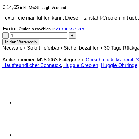
€
14,65
inkl. MwSt. zzgl. Versand
Textur, die man fühlen kann. Diese Titanstahl-Creolen mit geb
Farbe
Zurücksetzen
Titanstahl
Creolen
In den Warenkorb
gebürstet
Neuware • Sofort lieferbar • Sicher bezahlen • 30 Tage Rückg
|
Silber
Artikelnummer:
M280063
Kategorien:
Ohrschmuck
,
Material
,
S
/
Hautfreundlicher Schmuck
,
Huggie Creolen
,
Huggie Ohrringe
Gold/Silber
/
Gold
–
Hypoallergen
Huggie
1
Paar
Menge