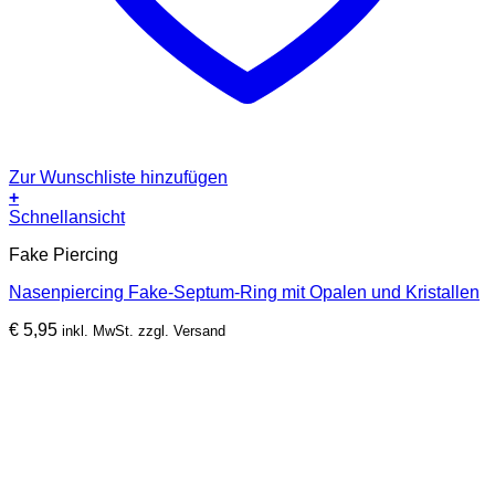
Zur Wunschliste hinzufügen
+
Dieses
Schnellansicht
Produkt
Fake Piercing
weist
mehrere
Nasenpiercing Fake-Septum-Ring mit Opalen und Kristallen
Varianten
auf.
€
5,95
inkl. MwSt. zzgl. Versand
Die
Optionen
können
auf
der
Produktseite
gewählt
werden