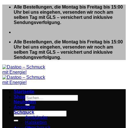
Zum
Alle Bestellungen, die Montag bis Freitag bis 15:00
Inhalt
Uhr bei uns eingehen, versenden wir noch am
springen
selben Tag mit GLS – versichert und inklusive
Sendungsverfolgung.
Alle Bestellungen, die Montag bis Freitag bis 15:00
Uhr bei uns eingehen, versenden wir noch am
selben Tag mit GLS – versichert und inklusive
Sendungsverfolgung.
Startseite
Shop
Suchen
Neuheiten
nach:
Angebote
Schmuck
Suchen
Armbänder
nach:
Halsketten
Ohrschmuck