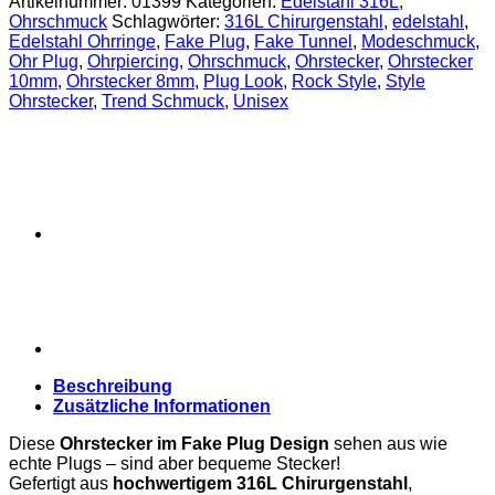
Artikelnummer:
01399
Kategorien:
Edelstahl 316L
,
8
Ohrschmuck
Schlagwörter:
316L Chirurgenstahl
,
edelstahl
,
mm
Edelstahl Ohrringe
,
Fake Plug
,
Fake Tunnel
,
Modeschmuck
,
oder
Ohr Plug
,
Ohrpiercing
,
Ohrschmuck
,
Ohrstecker
,
Ohrstecker
10
10mm
,
Ohrstecker 8mm
,
Plug Look
,
Rock Style
,
Style
mm
Ohrstecker
,
Trend Schmuck
,
Unisex
Menge
Beschreibung
Zusätzliche Informationen
Diese
Ohrstecker im Fake Plug Design
sehen aus wie
echte Plugs – sind aber bequeme Stecker!
Gefertigt aus
hochwertigem 316L Chirurgenstahl
,