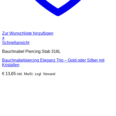
Zur Wunschliste hinzufügen
+
Dieses
Schnellansicht
Produkt
Bauchnabel Piercing Stab 316L
weist
mehrere
Bauchnabelpiercing Eleganz Trio – Gold oder Silber mit
Varianten
Kristallen
auf.
Die
€
13,65
inkl. MwSt. zzgl. Versand
Optionen
können
auf
der
Produktseite
gewählt
werden