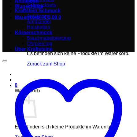
Anmelden
Schmucksets
Wunschliste
Kraftstein Schmuck
Anhänger
Warenkorb /
€
0,00
0
Armbänder
Halsketten
Körperschmuck
Bauchnabelpiercing
Ohrpiercing
Über Kraftsteine
Es befinden sich keine Produkte im Warenkorb.
Zurück zum Shop
0
Warenkorb
Es befinden sich keine Produkte im Warenkorb.