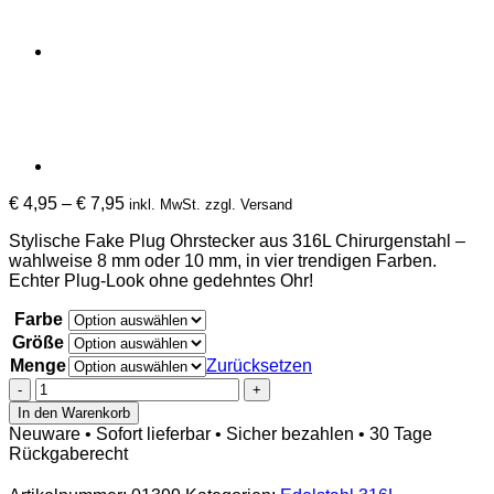
Preisspanne:
€
4,95
–
€
7,95
inkl. MwSt. zzgl. Versand
€ 4,95
Stylische Fake Plug Ohrstecker aus 316L Chirurgenstahl –
bis
wahlweise 8 mm oder 10 mm, in vier trendigen Farben.
€ 7,95
Echter Plug-Look ohne gedehntes Ohr!
Farbe
Größe
Menge
Zurücksetzen
Ohrstecker
Fake
In den Warenkorb
Plugs
Neuware • Sofort lieferbar • Sicher bezahlen • 30 Tage
in
Rückgaberecht
vier
Farben