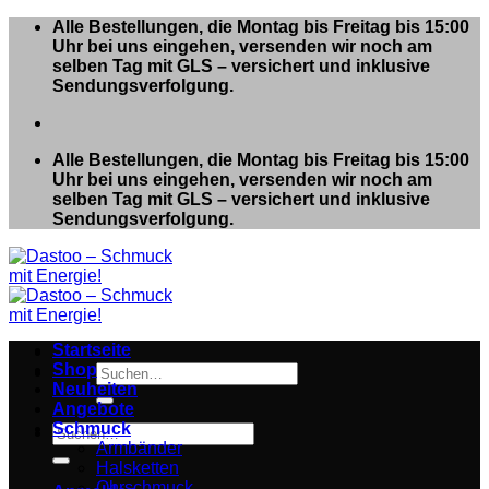
Zum
Alle Bestellungen, die Montag bis Freitag bis 15:00
Inhalt
Uhr bei uns eingehen, versenden wir noch am
springen
selben Tag mit GLS – versichert und inklusive
Sendungsverfolgung.
Alle Bestellungen, die Montag bis Freitag bis 15:00
Uhr bei uns eingehen, versenden wir noch am
selben Tag mit GLS – versichert und inklusive
Sendungsverfolgung.
Startseite
Shop
Suchen
Neuheiten
nach:
Angebote
Schmuck
Suchen
Armbänder
nach:
Halsketten
Ohrschmuck