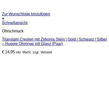
Zur Wunschliste hinzufügen
+
Dieses
Schnellansicht
Produkt
Ohrschmuck
weist
mehrere
Titanstahl Creolen mit Zirkonia Stein | Gold / Schwarz / Silber
Varianten
– Huggie Ohrringe mit Glanz (Paar)
auf.
Die
€
14,95
inkl. MwSt. zzgl. Versand
Optionen
können
auf
der
Produktseite
gewählt
werden