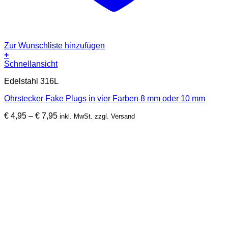
Zur Wunschliste hinzufügen
+
Dieses
Schnellansicht
Produkt
Edelstahl 316L
weist
mehrere
Ohrstecker Fake Plugs in vier Farben 8 mm oder 10 mm
Varianten
auf.
Preisspanne:
€
4,95
–
€
7,95
inkl. MwSt. zzgl. Versand
Die
€ 4,95
Optionen
bis
können
€ 7,95
auf
der
Produktseite
gewählt
werden