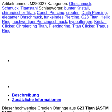
aus
Artikelnummer:
M280027
Kategorien:
Ohrschmuck
,
Titanstahl
Schmuck
,
Titanstahl
Schlagwörter:
bunter Kristall
,
–
chirurgischer Titan
,
Conch Piercing
,
creolen
,
Daith Piercing
,
verschiedene
eleganter Ohrschmuck
,
funkelndes Piercing
,
G23 Titan
,
Helix
Farben
Ring
,
hochwertiger Piercingschmuck
,
hypoallergen
,
Kristall
Menge
Clicker
,
Ohrpiercing Titan
,
Piercingring
,
Titan Clicker
,
Tragus
Ring
Beschreibung
Zusätzliche Informationen
Dieser hochwertige
Creolen
Ohrringe aus
G23 Titan (ASTM