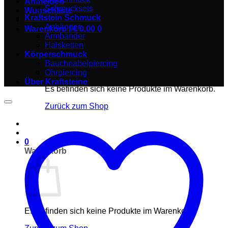
Anmelden
Schmucksets
Wunschliste
Kraftstein Schmuck
Anhänger
Warenkorb /
€
0,00
0
Armbänder
Halsketten
Körperschmuck
Bauchnabelpiercing
Ohrpiercing
Über Kraftsteine
Es befinden sich keine Produkte im Warenkorb.
Zurück zum Shop
0
Warenkorb
Es befinden sich keine Produkte im Warenkorb.