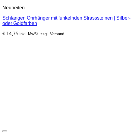
Produkt
Neuheiten
weist
mehrere
Schlangen Ohrhänger mit funkelnden Strasssteinen | Silber-
Varianten
oder Goldfarben
auf.
Die
€
14,75
inkl. MwSt. zzgl. Versand
Optionen
können
auf
der
Produktseite
gewählt
werden