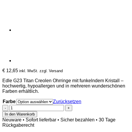
€
12,65
inkl. MwSt. zzgl. Versand
Edle G23 Titan
Creolen Ohrringe
mit funkelndem Kristall –
hochwertig, hypoallergen und in mehreren wunderschönen
Farben erhältlich.
Farbe
Zurücksetzen
Ohrstecker
Creolen
In den Warenkorb
mit
Neuware • Sofort lieferbar • Sicher bezahlen • 30 Tage
funkelndem
Rückgaberecht
Kristall