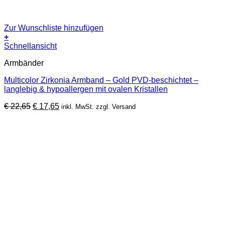
Zur Wunschliste hinzufügen
+
Schnellansicht
Armbänder
Multicolor Zirkonia Armband – Gold PVD-beschichtet –
langlebig & hypoallergen mit ovalen Kristallen
Ursprünglicher
Aktueller
€
22,65
€
17,65
inkl. MwSt. zzgl. Versand
Preis
Preis
war:
ist:
€ 22,65
€ 17,65.