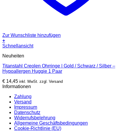
Zur Wunschliste hinzufügen
+
Dieses
Schnellansicht
Produkt
Neuheiten
weist
mehrere
Titanstahl Creolen Ohrringe | Gold / Schwarz / Silber –
Varianten
Hypoallergen Huggie 1 Paar
auf.
Die
€
14,45
inkl. MwSt. zzgl. Versand
Optionen
Informationen
können
auf
Zahlung
der
Versand
Produktseite
Impressum
gewählt
Datenschutz
werden
Widerrufsbelehrung
Allgemeine Geschäftsbedingungen
Cookie-Richtlinie (EU)