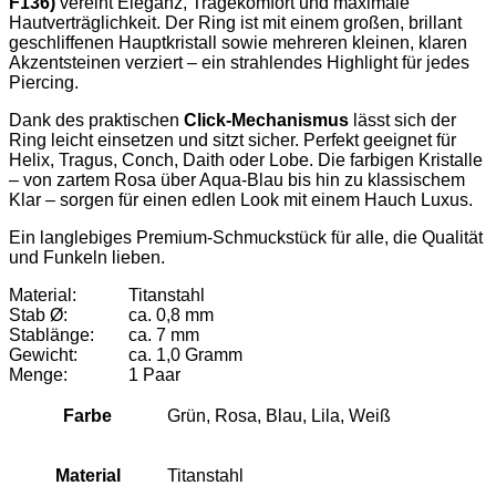
F136)
vereint Eleganz, Tragekomfort und maximale
Hautverträglichkeit. Der Ring ist mit einem großen, brillant
geschliffenen Hauptkristall sowie mehreren kleinen, klaren
Akzentsteinen verziert – ein strahlendes Highlight für jedes
Piercing.
Dank des praktischen
Click-Mechanismus
lässt sich der
Ring leicht einsetzen und sitzt sicher. Perfekt geeignet für
Helix, Tragus, Conch, Daith oder Lobe. Die farbigen Kristalle
– von zartem Rosa über Aqua-Blau bis hin zu klassischem
Klar – sorgen für einen edlen Look mit einem Hauch Luxus.
Ein langlebiges Premium-Schmuckstück für alle, die Qualität
und Funkeln lieben.
Material:
Titanstahl
Stab Ø:
ca. 0,8 mm
Stablänge:
ca. 7 mm
Gewicht:
ca. 1,0 Gramm
Menge:
1 Paar
Farbe
Grün, Rosa, Blau, Lila, Weiß
Material
Titanstahl