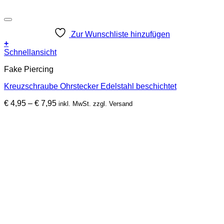
Zur Wunschliste hinzufügen
+
Dieses
Schnellansicht
Produkt
Fake Piercing
weist
mehrere
Kreuzschraube Ohrstecker Edelstahl beschichtet
Varianten
auf.
Preisspanne:
€
4,95
–
€
7,95
inkl. MwSt. zzgl. Versand
Die
€ 4,95
Optionen
bis
können
€ 7,95
auf
der
Produktseite
gewählt
werden