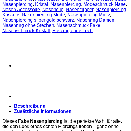
Menge
Nasenpiercing
,
Kristall Nasenpiercing
,
Modeschmuck Nase
,
Nasen Accessoire
,
Nasenclip
,
Nasenclipper
,
Nasenpiercing
Kristalle
,
Nasenpiercing Mode
,
Nasenpiercing Motiv
,
Nasenpiercing silber gold schwarz
,
Nasenring Damen
,
Nasenring ohne Stechen
,
Nasenschmuck Fake
,
Nasenschmuck Kristall
,
Piercing ohne Loch
Beschreibung
Zusätzliche Informationen
Dieses
Fake Nasenpiercing
ist die perfekte Wahl für alle,
die den Look eines echten Piercings lieben – ganz ohne