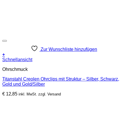
Zur Wunschliste hinzufügen
+
Dieses
Schnellansicht
Produkt
Ohrschmuck
weist
mehrere
Titanstahl Creolen Ohrclips mit Struktur – Silber, Schwarz,
Varianten
Gold und Gold/Silber
auf.
Die
€
12,85
inkl. MwSt. zzgl. Versand
Optionen
können
auf
der
Produktseite
gewählt
werden