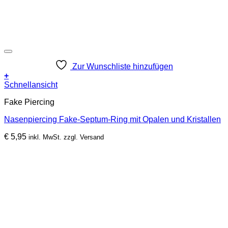
Zur Wunschliste hinzufügen
+
Dieses
Schnellansicht
Produkt
Fake Piercing
weist
mehrere
Nasenpiercing Fake-Septum-Ring mit Opalen und Kristallen
Varianten
auf.
€
5,95
inkl. MwSt. zzgl. Versand
Die
Optionen
können
auf
der
Produktseite
gewählt
werden