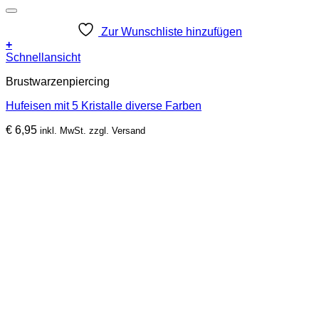
Zur Wunschliste hinzufügen
+
Dieses
Schnellansicht
Produkt
Brustwarzenpiercing
weist
mehrere
Hufeisen mit 5 Kristalle diverse Farben
Varianten
auf.
€
6,95
inkl. MwSt. zzgl. Versand
Die
Optionen
können
auf
der
Produktseite
gewählt
werden