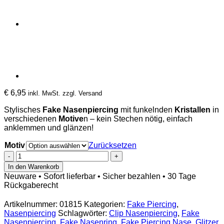
€
6,95
inkl. MwSt. zzgl. Versand
Stylisches
Fake Nasenpiercing
mit funkelnden
Kristallen
in
verschiedenen
Motive
n – kein Stechen nötig, einfach
anklemmen und glänzen!
Motiv
Zurücksetzen
Fake
Nasenpiercing
In den Warenkorb
zum
Neuware • Sofort lieferbar • Sicher bezahlen • 30 Tage
Klemmen
Rückgaberecht
diverse
Motive
Artikelnummer:
01815
Kategorien:
Fake Piercing
,
mit
Nasenpiercing
Schlagwörter:
Clip Nasenpiercing
,
Fake
Kristallen
Nasenpiercing
,
Fake Nasenring
,
Fake Piercing Nase
,
Glitzer