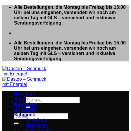
Zum
Alle Bestellungen, die Montag bis Freitag bis 15:00
Inhalt
Uhr bei uns eingehen, versenden wir noch am
springen
selben Tag mit GLS – versichert und inklusive
Sendungsverfolgung.
Alle Bestellungen, die Montag bis Freitag bis 15:00
Uhr bei uns eingehen, versenden wir noch am
selben Tag mit GLS – versichert und inklusive
Sendungsverfolgung.
Startseite
Shop
Suchen
Neuheiten
nach:
Angebote
Schmuck
Suchen
Armbänder
nach:
Halsketten
Ohrschmuck