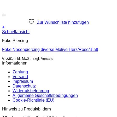
Zur Wunschliste hinzufügen
+
Dieses
Schnellansicht
Produkt
Fake Piercing
weist
mehrere
Fake Nasenpiercing diverse Motive Herz/Rose/Blatt
Varianten
auf.
€
6,95
inkl. MwSt. zzgl. Versand
Die
Informationen
Optionen
können
Zahlung
auf
Versand
der
Impressum
Produktseite
Datenschutz
gewählt
Widerrufsbelehrung
werden
Allgemeine Geschäftsbedingungen
Cookie-Richtlinie (EU)
Hinweis zu Produktbildern