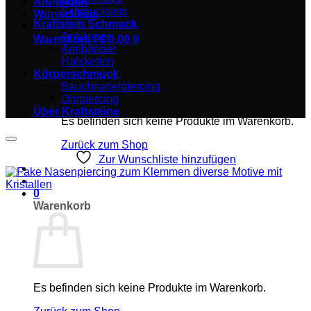
Anmelden
Schmucksets
Wunschliste
Kraftstein Schmuck
Anhänger
Warenkorb /
€
0,00
0
Armbänder
Halsketten
Körperschmuck
Bauchnabelpiercing
Ohrpiercing
Über Kraftsteine
Es befinden sich keine Produkte im Warenkorb.
Zurück zum Shop
Zur Wunschliste hinzufügen
0
Warenkorb
Es befinden sich keine Produkte im Warenkorb.