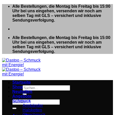
Zum
Alle Bestellungen, die Montag bis Freitag bis 15:00
Inhalt
Uhr bei uns eingehen, versenden wir noch am
springen
selben Tag mit GLS – versichert und inklusive
Sendungsverfolgung.
Alle Bestellungen, die Montag bis Freitag bis 15:00
Uhr bei uns eingehen, versenden wir noch am
selben Tag mit GLS – versichert und inklusive
Sendungsverfolgung.
Startseite
Shop
Suchen
Neuheiten
nach:
Angebote
Schmuck
Suchen
Armbänder
nach:
Halsketten
Ohrschmuck