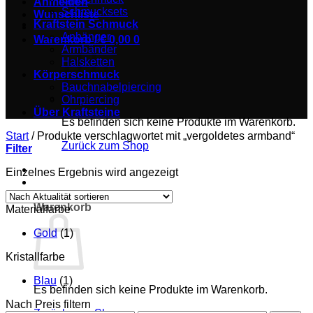
Anmelden
Schmucksets
Wunschliste
Kraftstein Schmuck
Anhänger
Warenkorb /
€
0,00
0
Armbänder
Halsketten
Körperschmuck
Bauchnabelpiercing
Ohrpiercing
Über Kraftsteine
Es befinden sich keine Produkte im Warenkorb.
Start
/
Produkte verschlagwortet mit „vergoldetes armband“
Zurück zum Shop
Filter
Einzelnes Ergebnis wird angezeigt
0
Warenkorb
Materialfarbe
Gold
(1)
Kristallfarbe
Blau
(1)
Es befinden sich keine Produkte im Warenkorb.
Nach Preis filtern