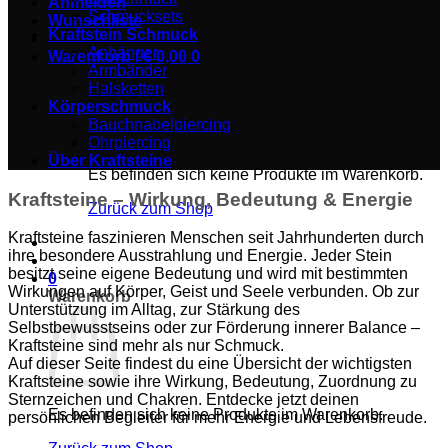
Anmelden
Schmucksets
Wunschliste
Kraftstein Schmuck
Anhänger
Warenkorb /
€
0,00
0
Armbänder
Halsketten
Körperschmuck
Bauchnabelpiercing
Ohrpiercing
Über Kraftsteine
Es befinden sich keine Produkte im Warenkorb.
Kraftsteine – Wirkung, Bedeutung & Energie
Zurück zum Shop
Kraftsteine faszinieren Menschen seit Jahrhunderten durch
ihre besondere Ausstrahlung und Energie. Jeder Stein
besitzt seine eigene Bedeutung und wird mit bestimmten
0
Wirkungen auf Körper, Geist und Seele verbunden. Ob zur
Warenkorb
Unterstützung im Alltag, zur Stärkung des
Selbstbewusstseins oder zur Förderung innerer Balance –
Kraftsteine sind mehr als nur Schmuck.
Auf dieser Seite findest du eine Übersicht der wichtigsten
Kraftsteine sowie ihre Wirkung, Bedeutung, Zuordnung zu
Sternzeichen und Chakren. Entdecke jetzt deinen
Es befinden sich keine Produkte im Warenkorb.
persönlichen Begleiter für mehr Energie und Lebensfreude.