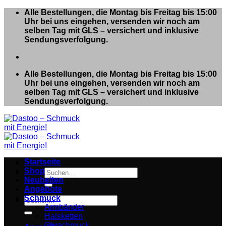
Zum
Alle Bestellungen, die Montag bis Freitag bis 15:00
Inhalt
Uhr bei uns eingehen, versenden wir noch am
springen
selben Tag mit GLS – versichert und inklusive
Sendungsverfolgung.
Alle Bestellungen, die Montag bis Freitag bis 15:00
Uhr bei uns eingehen, versenden wir noch am
selben Tag mit GLS – versichert und inklusive
Sendungsverfolgung.
Startseite
Shop
Suchen
Neuheiten
nach:
Angebote
Schmuck
Suchen
Armbänder
nach:
Halsketten
Ohrschmuck