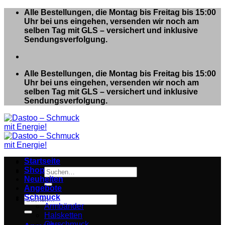
Zum
Alle Bestellungen, die Montag bis Freitag bis 15:00
Inhalt
Uhr bei uns eingehen, versenden wir noch am
springen
selben Tag mit GLS – versichert und inklusive
Sendungsverfolgung.
Alle Bestellungen, die Montag bis Freitag bis 15:00
Uhr bei uns eingehen, versenden wir noch am
selben Tag mit GLS – versichert und inklusive
Sendungsverfolgung.
Startseite
Shop
Suchen
Neuheiten
nach:
Angebote
Schmuck
Suchen
Armbänder
nach:
Halsketten
Ohrschmuck