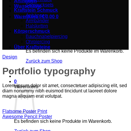
Anmelden
Schmucksets
Wunschliste
Kraftstein Schmuck
Anhänger
Warenkorb /
€
0,00
0
Armbänder
Halsketten
Körperschmuck
Bauchnabelpiercing
Ohrpiercing
Über Kraftsteine
Es befinden sich keine Produkte im Warenkorb.
Design
Zurück zum Shop
Portfolio typography
0
Lorem ipsum dolor sit amet, consectetuer adipiscing elit, sed
Warenkorb
diam nonummy nibh euismod tincidunt ut laoreet dolore
magna aliquam erat volutpat.
Flatsome Poster Print
Awesome Pencil Poster
Es befinden sich keine Produkte im Warenkorb.