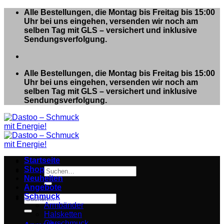
Zum
Alle Bestellungen, die Montag bis Freitag bis 15:00
Inhalt
Uhr bei uns eingehen, versenden wir noch am
springen
selben Tag mit GLS – versichert und inklusive
Sendungsverfolgung.
Alle Bestellungen, die Montag bis Freitag bis 15:00
Uhr bei uns eingehen, versenden wir noch am
selben Tag mit GLS – versichert und inklusive
Sendungsverfolgung.
Startseite
Shop
Suchen
Neuheiten
nach:
Angebote
Schmuck
Suchen
Armbänder
nach:
Halsketten
Ohrschmuck