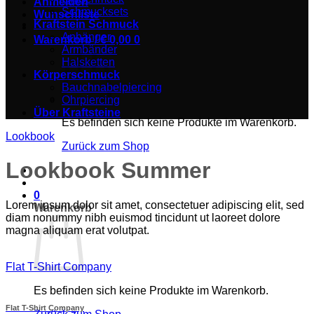
Anmelden
Schmucksets
Wunschliste
Kraftstein Schmuck
Anhänger
Warenkorb /
€
0,00
0
Armbänder
Halsketten
Körperschmuck
Bauchnabelpiercing
Ohrpiercing
Über Kraftsteine
Es befinden sich keine Produkte im Warenkorb.
Lookbook
Zurück zum Shop
Lookbook Summer
0
Lorem ipsum dolor sit amet, consectetuer adipiscing elit, sed
Warenkorb
diam nonummy nibh euismod tincidunt ut laoreet dolore
magna aliquam erat volutpat.
Flat T-Shirt Company
Es befinden sich keine Produkte im Warenkorb.
Flat T-Shirt Company